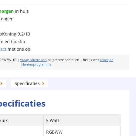
morgen
in huis
0 dagen
ipKoning 9.2/10
m en tijdstip
tact
met ons op!
D5WZW-1P
|
Vraag offerte aan
bij grotere aantallen
|
Bekijk ons
zakelijke
klantenprogramma
Specificaties
pecificaties
ruik
5 Watt
RGBWW