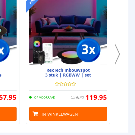
RexTech Inbouwspot
s
3 stuk | RGBWW | set
57
,
95
119
,
95
139
,
70
OP VOORRAAD
OP VO
IN WINKELWAGEN
I