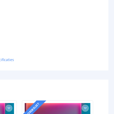
ificaties
VOORDEELSET
VOORDEELS