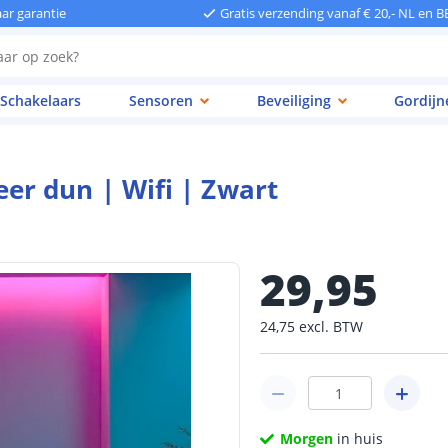
aar garantie
Gratis verzending vanaf € 20,- NL en B
Schakelaars
Sensoren
Beveiliging
Gordijn
r dun | Wifi | Zwart
29
,
95
24
,
75
excl.
BTW
Morgen
in huis