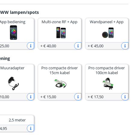
GBWW lampen/spots
App bediening
Multi-zone RF + App
Wandpaneel + App
 25
,
00
+
€ 40
,
00
+
€ 45
,
00
ening
Muuradapter
Pro compacte driver
Pro compacte driver
15cm kabel
100cm kabel
 10
,
00
+
€ 15
,
00
+
€ 17
,
50
2,5 meter
4
,
95