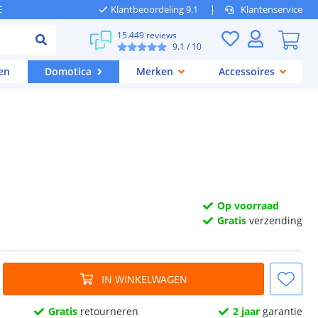
E
Klantbeoordeling 9.1
Klantenservice
15.449 reviews
9.1
/ 10
en
Domotica
Merken
Accessoires
Op voorraad
Gratis
verzending
IN WINKELWAGEN
Gratis
retourneren
2 jaar
garantie