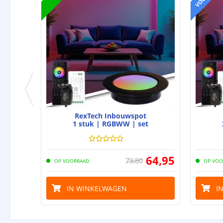
RexTech Inbouwspot
1 stuk | RGBWW | set
64
,
95
79
,
80
OP VOORRAAD
OP VOO
IN WINKELWAGEN
I