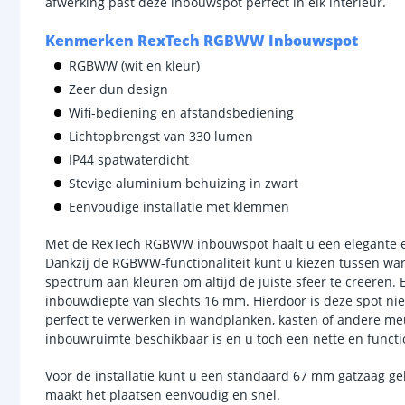
afwerking past deze inbouwspot perfect in elk interieur.
Kenmerken RexTech RGBWW Inbouwspot
RGBWW (wit en kleur)
Zeer dun design
Wifi-bediening en afstandsbediening
Lichtopbrengst van 330 lumen
IP44 spatwaterdicht
Stevige aluminium behuizing in zwart
Eenvoudige installatie met klemmen
Met de RexTech RGBWW inbouwspot haalt u een elegante en 
Dankzij de RGBWW-functionaliteit kunt u kiezen tussen warm 
spectrum aan kleuren om altijd de juiste sfeer te creëren. 
inbouwdiepte van slechts 16 mm. Hierdoor is deze spot niet
perfect te verwerken in wandplanken, kasten of andere meu
inbouwruimte beschikbaar is en u toch een nette en functi
Voor de installatie kunt u een standaard 67 mm gatzaag geb
maakt het plaatsen eenvoudig en snel.