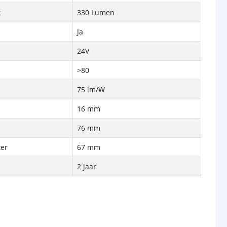
t
330 Lumen
Ja
24V
>80
75 lm/W
16 mm
p
76 mm
er
67 mm
2 jaar