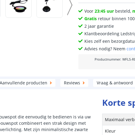
Voor
23:45 uur
besteld,
Gratis
retour binnen 10
2 jaar garantie
Klantbeoordeling Ledstr
Kies zelf een bezorgdatu
Advies nodig? Neem
con
Productnummer
:
WFLS-R
Aanvullende producten
Reviews
Vraag & antwoord
Korte s
uwspot die eenvoudig te bedienen is via uw
Maximaal verb
bouwspot combineert een strak design met
 verlichting. Met zijn minimalistische zwarte
Kleur