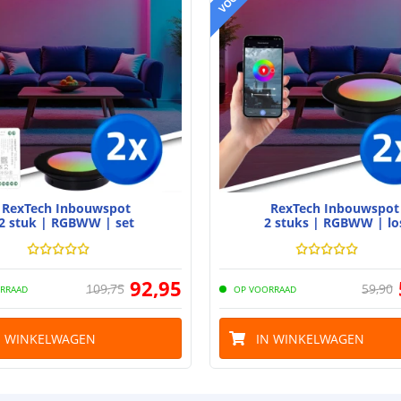
RexTech Inbouwspot
RexTech Inbouwspot
2 stuk | RGBWW | set
2 stuks | RGBWW | lo
92
,
95
109
,
75
59
,
90
RRAAD
OP VOORRAAD
N WINKELWAGEN
IN WINKELWAGEN