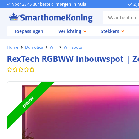
Voor 23:45 uur besteld,
morgen in huis
2 j
Toepassingen
Verlichting
Stekkers
Home
Domotica
Wifi
Wifi spots
RexTech RGBWW Inbouwspot | Zee
NIEUW