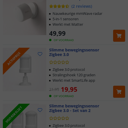
Werkzaam met SmartLife app
(
2
reviews
)
Nauwkeurige mmWave radar
5-in-1 sensoren
Werkt met Matter
49
,
99
OP VOORRAAD
Slimme bewegingssensor
ACTIEPRIJS
Zigbee 3.0
Zigbee 3.0 protocol
Stralingshoek 120 graden
Werkt met SmartLife app
19
,
95
21
,
95
OP VOORRAAD
Slimme bewegingssensor
VOORDEELSET
Zigbee 3.0 - Set van 2
Zigbee 3.0 protocol