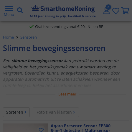
2 jaar garantie
Menu
Al
13
jaar koning in prijs, kwaliteit & service
Gratis verzending vanaf € 20,- NL en BE
Home
Sensoren
Klantbeoordeling 9.1
Slimme bewegingssensoren
Voor 23:45 uur besteld,
morgen in huis
Een
slimme bewegingssensor
kan gebruikt worden om de
veiligheid en het gebruiksgemak van uw smart woning te
vergroten. Bovendien kunt u energiekosten besparen, door
apparaten automatisch uit te laten schakelen wanneer een
ruimte leeg is. Bekijk het assortiment en kies
de
bewegingsmelder
die bij uw situatie past.
Lees meer
Vóór 23:45 uur besteld, morgen in huis!
Onmisbaar in een smart home
Sorteren
Foto's van klanten
Reageert op beweging
Direct een notificatie op uw smartphone
Aqara Presence Sensor FP300
5-in-1 detectie | Multi-sensor