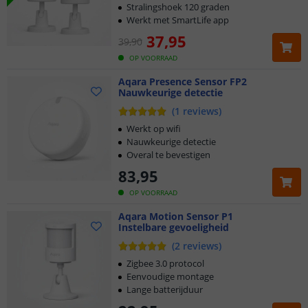
Stralingshoek 120 graden
Werkt met SmartLife app
37
,
95
39
,
90
OP VOORRAAD
Aqara Presence Sensor FP2
Nauwkeurige detectie
(
1
reviews
)
Werkt op wifi
Nauwkeurige detectie
Overal te bevestigen
83
,
95
OP VOORRAAD
Aqara Motion Sensor P1
Instelbare gevoeligheid
(
2
reviews
)
Zigbee 3.0 protocol
Eenvoudige montage
Lange batterijduur