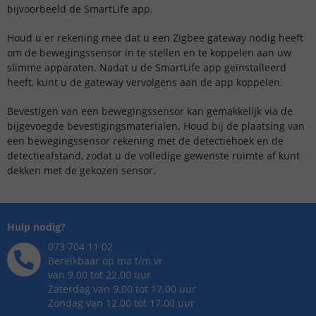
bijvoorbeeld de SmartLife app.
Houd u er rekening mee dat u een Zigbee gateway nodig heeft
om de bewegingssensor in te stellen en te koppelen aan uw
slimme apparaten. Nadat u de SmartLife app geïnstalleerd
heeft, kunt u de gateway vervolgens aan de app koppelen.
Bevestigen van een bewegingssensor kan gemakkelijk via de
bijgevoegde bevestigingsmaterialen. Houd bij de plaatsing van
een bewegingssensor rekening met de detectiehoek en de
detectieafstand, zodat u de volledige gewenste ruimte af kunt
dekken met de gekozen sensor.
Hulp nodig?
073 704 11 02
Bereikbaar op ma t/m vr
van 9.00 tot 22.00 uur
Zaterdag van 9.00 tot 17.00 uur
Zondag van 12.00 tot 17.00 uur