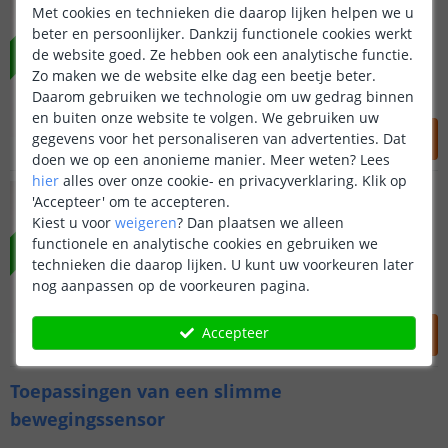
VOORDEELSET
Multi-sensor | Set van 3
Met cookies en technieken die daarop lijken helpen we u
beter en persoonlijker. Dankzij functionele cookies werkt
de website goed. Ze hebben ook een analytische functie.
Nauwkeurige mmWave radar
Zo maken we de website elke dag een beetje beter.
5-in-1 sensoren
Daarom gebruiken we technologie om uw gedrag binnen
Voordeelset van 3 stuks
en buiten onze website te volgen. We gebruiken uw
134
,
50
149
,
97
gegevens voor het personaliseren van advertenties. Dat
OP VOORRAAD
doen we op een anonieme manier.
Meer weten?
Lees
hier
alles over onze cookie- en privacyverklaring. Klik op
Aqara Presence Sensor FP300
VOORDEELSET
'Accepteer' om te accepteren.
Multi-sensor | Set van 4
Kiest u voor
weigeren
?
Dan plaatsen we alleen
(
1
reviews
)
functionele en analytische cookies en gebruiken we
Nauwkeurige mmWave radar
technieken die daarop lijken. U kunt uw voorkeuren later
5-in-1 sensoren
nog aanpassen op de voorkeuren pagina.
Voordeelset van 4 stuks
169
,
50
199
,
96
Accepteer
OP VOORRAAD
Toepassingen van een slimme
bewegingssensor