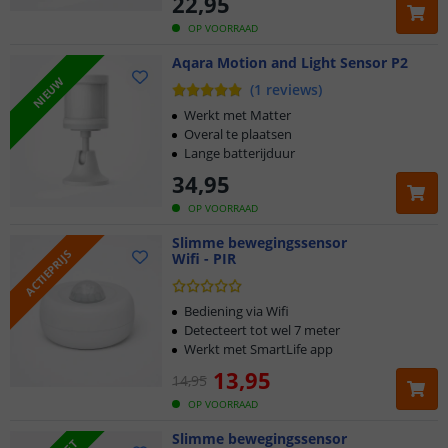
22
,
95
OP VOORRAAD
Aqara Motion and Light Sensor P2
NIEUW
(
1
reviews
)
Werkt met Matter
Overal te plaatsen
Lange batterijduur
34
,
95
OP VOORRAAD
Slimme bewegingssensor
ACTIEPRIJS
Wifi - PIR
Bediening via Wifi
Detecteert tot wel 7 meter
Werkt met SmartLife app
13
,
95
14
,
95
OP VOORRAAD
Slimme bewegingssensor