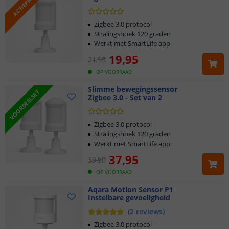
ACTIEPRIJS
Zigbee 3.0 protocol
Stralingshoek 120 graden
Werkt met SmartLife app
19
,
95
21
,
95
OP VOORRAAD
Slimme bewegingssensor
VOORDEELSET
Zigbee 3.0 - Set van 2
Zigbee 3.0 protocol
Stralingshoek 120 graden
Werkt met SmartLife app
37
,
95
39
,
90
OP VOORRAAD
Aqara Motion Sensor P1
Instelbare gevoeligheid
(
2
reviews
)
Zigbee 3.0 protocol