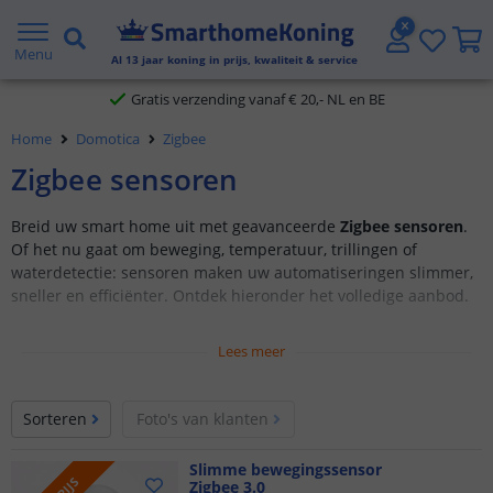
2 jaar garantie
Menu
Gratis verzending vanaf € 20,- NL en BE
Al
13
jaar koning in prijs, kwaliteit & service
Klantbeoordeling 9.1
Home
Domotica
Zigbee
Voor 23:45 uur besteld,
morgen in huis
Zigbee sensoren
Breid uw smart home uit met geavanceerde
Zigbee sensoren
.
Of het nu gaat om beweging, temperatuur, trillingen of
waterdetectie: sensoren maken uw automatiseringen slimmer,
sneller en efficiënter. Ontdek hieronder het volledige aanbod.
Lees meer
Sorteren
Foto's van klanten
Slimme bewegingssensor
Zigbee 3.0