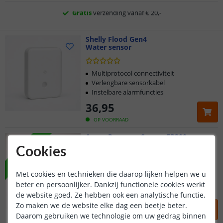
Klantbeoordeling 9.1
Shelly Flood Gen4
Voor 23:45 uur besteld,
morgen in huis
Water sensor
Multiprotocol connectiviteit
Verlengbare sensorkabel
Instelbare alarmfuncties
36
,
95
OP VOORRAAD
Aqara Presence Sensor FP300
VOORDEELSET
Multi-sensor | Set van 2
Cookies
Nauwkeurige mmWave radar
Met cookies en technieken die daarop lijken helpen we u
5-in-1 sensoren
beter en persoonlijker. Dankzij functionele cookies werkt
Voordeelset van 2 stuks
de website goed. Ze hebben ook een analytische functie.
89
,
50
Zo maken we de website elke dag een beetje beter.
99
,
98
Daarom gebruiken we technologie om uw gedrag binnen
OP VOORRAAD