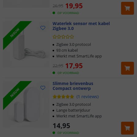
19
,
95
26
,
95
OP VOORRAAD
Waterlek sensor met kabel
Zigbee 3.0
NIEUW
Zigbee 3.0 protocol
93 cm kabel
Werkt met SmartLife app
17
,
95
22
,
95
OP VOORRAAD
Slimme brievenbus
Compact ontwerp
Klantbeoordeling 9.1
NIEUW
(
1
reviews
)
Voor 23:45 uur besteld,
morgen in huis
Zigbee 3.0 protocol
Lange batterijduur
Werkt met SmartLife app
2 jaar garantie
14
,
95
Gratis
verzending vanaf € 20,-
OP VOORRAAD