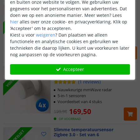
en buiten onze website te volgen. We gebruiken uw
Aqara Presence Sensor FP300
gegevens voor het personaliseren van advertenties. Dat
VOORDEELSET
Multi-sensor | Set van 3
doen we op een anonieme manier.
Meer weten?
Lees
hier
alles over onze cookie- en privacyverklaring. Klik op
'Accepteer' om te accepteren.
Nauwkeurige mmWave radar
5-in-1 sensoren
Kiest u voor
weigeren
?
Dan plaatsen we alleen
Voordeelset van 3 stuks
functionele en analytische cookies en gebruiken we
technieken die daarop lijken. U kunt uw voorkeuren later
134
,
50
149
,
97
nog aanpassen op de voorkeuren pagina.
OP VOORRAAD
Aqara Presence Sensor FP300
Accepteer
VOORDEELSET
Multi-sensor | Set van 4
(
1
reviews
)
Nauwkeurige mmWave radar
5-in-1 sensoren
Voordeelset van 4 stuks
169
,
50
199
,
96
OP VOORRAAD
Slimme temperatuursensor
VOORDEELSET
Zigbee 3.0 - Set van 6