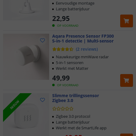
Eenvoudige montage
Lange batterijduur
22
,
95
OP VOORRAAD
Aqara Presence Sensor FP300
5-in-1 detectie | Multi-sensor
(
2
reviews
)
Nauwkeurige mmWave radar
5-in-1 sensoren
Werkt met Matter
49
,
99
OP VOORRAAD
Slimme trillingssensor
Zigbee 3.0
NIEUW
Zigbee 3.0 protocol
Lange batterijduur
Werkt met de SmartLife app