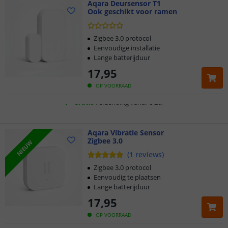
Aqara Deursensor T1
Ook geschikt voor ramen
Klantbeoordeling 9.1
Voor 23:45 uur besteld,
morgen in huis
Zigbee 3.0 protocol
Eenvoudige installatie
Lange batterijduur
2 jaar garantie
17
,
95
Gratis
verzending vanaf € 20,-
OP VOORRAAD
Klantbeoordeling 9.1
Aqara Vibratie Sensor
Voor 23:45 uur besteld,
morgen in huis
Zigbee 3.0
NIEUW
(
1
reviews
)
Zigbee 3.0 protocol
Eenvoudig te plaatsen
Lange batterijduur
17
,
95
OP VOORRAAD