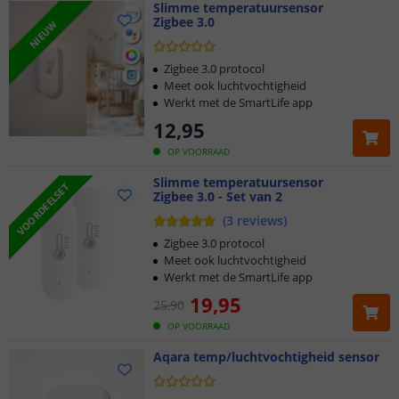
Slimme temperatuursensor
Zigbee 3.0
NIEUW
Zigbee 3.0 protocol
Meet ook luchtvochtigheid
Werkt met de SmartLife app
12
,
95
OP VOORRAAD
Slimme temperatuursensor
VOORDEELSET
Zigbee 3.0 - Set van 2
(
3
reviews
)
Zigbee 3.0 protocol
Meet ook luchtvochtigheid
Werkt met de SmartLife app
19
,
95
25
,
90
OP VOORRAAD
Aqara temp/luchtvochtigheid sensor