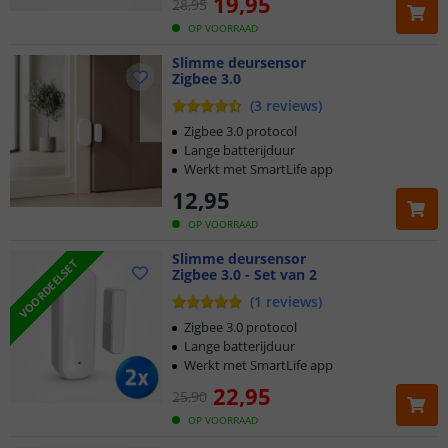
19
,
95
28
,
95
OP VOORRAAD
Slimme deursensor
Zigbee 3.0
(
3
reviews
)
Zigbee 3.0 protocol
Lange batterijduur
Werkt met SmartLife app
12
,
95
OP VOORRAAD
Slimme deursensor
VOORDEELSET
Zigbee 3.0 - Set van 2
(
1
reviews
)
Zigbee 3.0 protocol
Lange batterijduur
Werkt met SmartLife app
22
,
95
25
,
90
OP VOORRAAD