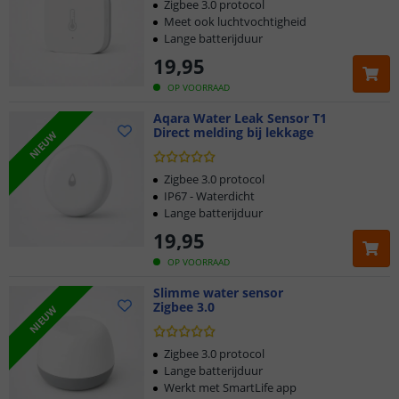
Zigbee 3.0 protocol
Meet ook luchtvochtigheid
Lange batterijduur
19
,
95
OP VOORRAAD
Aqara Water Leak Sensor T1
Direct melding bij lekkage
NIEUW
Zigbee 3.0 protocol
IP67 - Waterdicht
Lange batterijduur
19
,
95
OP VOORRAAD
Slimme water sensor
Zigbee 3.0
NIEUW
Zigbee 3.0 protocol
Lange batterijduur
Werkt met SmartLife app