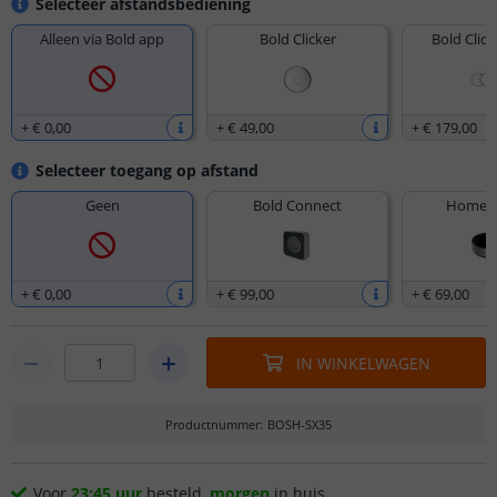
Selecteer afstandsbediening
Alleen via Bold app
Bold Clicker
Bold Click
+
€ 0
,
00
+
€ 49
,
00
+
€ 179
,
00
Selecteer toegang op afstand
Geen
Bold Connect
Homey 
+
€ 0
,
00
+
€ 99
,
00
+
€ 69
,
00
IN WINKELWAGEN
Productnummer
:
BOSH-SX35
Voor
23:45 uur
besteld,
morgen
in huis