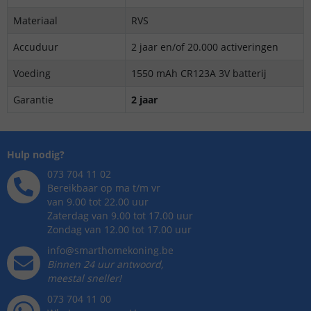
Materiaal
RVS
Accuduur
2 jaar en/of 20.000 activeringen
Voeding
1550 mAh CR123A 3V batterij
Garantie
2 jaar
Hulp nodig?
073 704 11 02
Bereikbaar op ma t/m vr
van 9.00 tot 22.00 uur
Zaterdag van 9.00 tot 17.00 uur
Zondag van 12.00 tot 17.00 uur
info@smarthomekoning.be
Binnen 24 uur antwoord,
meestal sneller!
073 704 11 00