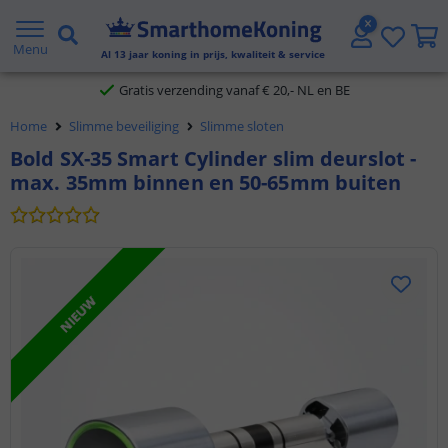
2 jaar garantie
Menu
Al
13
jaar koning in prijs, kwaliteit & service
Gratis verzending vanaf € 20,- NL en BE
Home
Slimme beveiliging
Slimme sloten
Klantbeoordeling 9.1
Bold SX-35 Smart Cylinder slim deurslot -
max. 35mm binnen en 50-65mm buiten
Voor 23:45 uur besteld,
morgen in huis
NIEUW