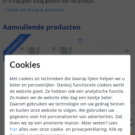
Er is nog geen vraag gesteld over dit product.
Bekijk alle
Vraag & antwoord
Aanvullende producten
VOORDEELSET
Cookies
Met cookies en technieken die daarop lijken helpen we u
beter en persoonlijker. Dankzij functionele cookies werkt
de website goed. Ze hebben ook een analytische functie.
Zo maken we de website elke dag een beetje beter.
Daarom gebruiken we technologie om uw gedrag binnen
en buiten onze website te volgen. We gebruiken uw
gegevens voor het personaliseren van advertenties. Dat
SwitchBot Curtain 3
SwitchBot
doen we op een anonieme manier.
Meer weten?
Lees
Geschikt voor U-rail | Set
Geschikt voor
hier
alles over onze cookie- en privacyverklaring. Klik op
(
8
reviews
)