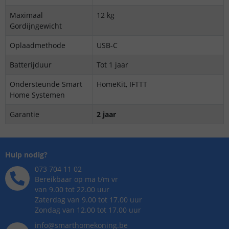
Maximaal
12 kg
Gordijngewicht
Oplaadmethode
USB-C
Batterijduur
Tot 1 jaar
Ondersteunde Smart
HomeKit, IFTTT
Home Systemen
Garantie
2 jaar
Hulp nodig?
073 704 11 02
Bereikbaar op ma t/m vr
van 9.00 tot 22.00 uur
Zaterdag van 9.00 tot 17.00 uur
Zondag van 12.00 tot 17.00 uur
info@smarthomekoning.be