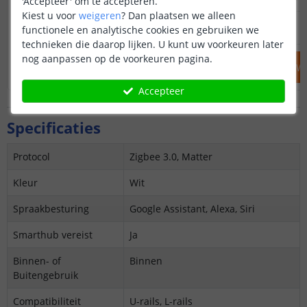
'Accepteer' om te accepteren.
Kiest u voor
weigeren
?
Dan plaatsen we alleen
169
,
99
179
,
90
functionele en analytische cookies en gebruiken we
OP VOORRAAD
OP VOORRAAD
technieken die daarop lijken. U kunt uw voorkeuren later
nog aanpassen op de voorkeuren pagina.
IN WINKELWAGEN
IN WINKELW
Accepteer
Specificaties
Protocol
Zigbee 3.0, Matter
Kleur
Wit
Spraakbesturing
Google Assistant, Alexa, Siri
Smarthub vereist
Ja
Binnen- of
Binnen
Buitengebruik
Compatibiliteit
U-rails, L-rails