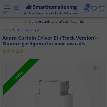
2 jaar garantie
Menu
Al
13
jaar koning in prijs, kwaliteit & service
Gratis verzending vanaf € 20,- NL en BE
Home
Slimme gordijnen
Klantbeoordeling 9.1
Aqara Curtain Driver E1 (Track Version) -
Slimme gordijnmotor voor uw rails
Voor 23:45 uur besteld,
morgen in huis
NIEUW