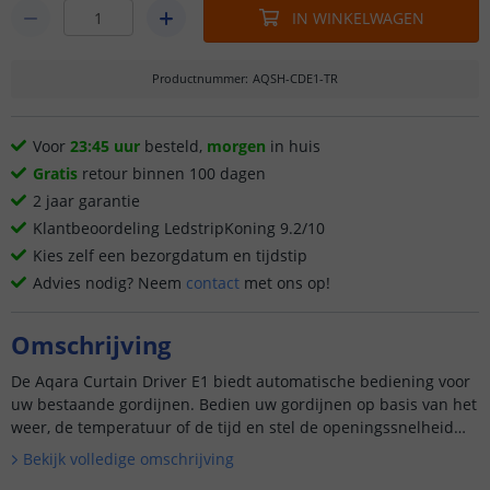
IN WINKELWAGEN
Productnummer
:
AQSH-CDE1-TR
Voor
23:45 uur
besteld,
morgen
in huis
Gratis
retour binnen 100 dagen
2 jaar garantie
Klantbeoordeling LedstripKoning 9.2/10
Kies zelf een bezorgdatum en tijdstip
Advies nodig? Neem
contact
met ons op!
Omschrijving
De Aqara Curtain Driver E1 biedt automatische bediening voor
uw bestaande gordijnen. Bedien uw gordijnen op basis van het
weer, de temperatuur of de tijd en stel de openingssnelheid
zelf in. Deze gordijnmotor is compatibel met U- en L-ra...
Bekijk volledige omschrijving