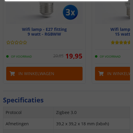
Wifi lamp - E27 fitting
Wifi lamp -
9 watt - RGBWW
15 watt
19
,
95
20
,
85
OP VOORRAAD
OP VOORRAAD
IN WINKELWAGEN
IN WINKELW
Specificaties
Protocol
Zigbee 3.0
Afmetingen
39,2 x 39,2 x 18 mm (lxbxh)