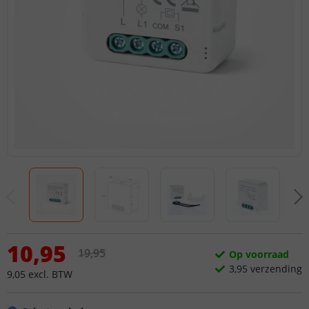
10
,
95
19
,
95
Op voorraad
3,
95
verzending
9
,
05
excl.
BTW