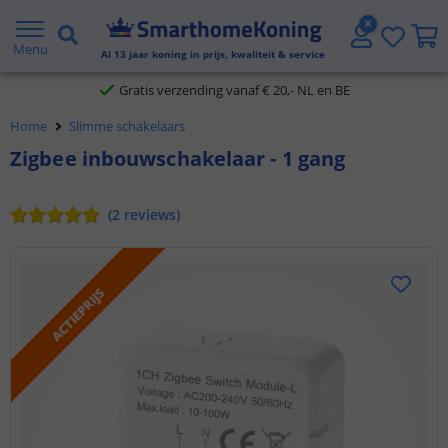
2 jaar garantie
Menu
Al
13
jaar koning in prijs, kwaliteit & service
Gratis verzending vanaf € 20,- NL en BE
Home
Slimme schakelaars
Klantbeoordeling 9.1
Zigbee inbouwschakelaar - 1 gang
Voor 23:45 uur besteld,
morgen in huis
(
2
reviews
)
ACTIEPRIJS