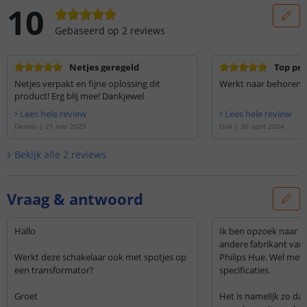
10
Gebaseerd op
2
reviews
Netjes geregeld
Top pr
Netjes verpakt en fijne oplossing dit
Werkt naar behoren!
product! Erg blij mee! Dankjewel
Lees hele review
Lees hele review
Dennis
|
21 mei 2025
Dirk
|
30 april 2024
Bekijk alle
2
reviews
Vraag & antwoord
Hallo
Ik ben opzoek naar ee
andere fabrikant van 
Werkt deze schakelaar ook met spotjes op
Philips Hue. Wel met 
een transformator?
specificaties.
Groet
Het is namelijk zo dat 