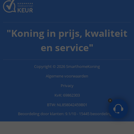
"
Koning in prijs, kwaliteit
en service
"
Copyright
©
2026
SmarthomeKoning
Algemene voorwaarden
Privacy
KvK: 69862303
BTW: NL858042459B01
Beoordeling door klanten:
9.1
/
10
-
15445 beoordelingen