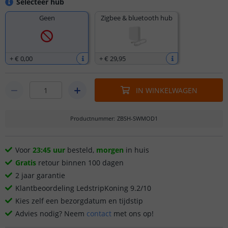
Selecteer hub
Geen
Zigbee & bluetooth hub
+
€ 0
,
00
+
€ 29
,
95
IN WINKELWAGEN
Productnummer
:
ZBSH-SWMOD1
Voor
23:45 uur
besteld,
morgen
in huis
Gratis
retour binnen 100 dagen
2 jaar garantie
Klantbeoordeling LedstripKoning 9.2/10
Kies zelf een bezorgdatum en tijdstip
Advies nodig? Neem
contact
met ons op!