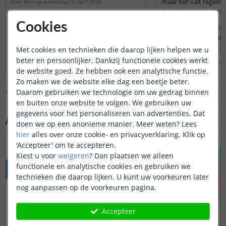
maar het valt regelmat
Door
Wim
op
woensdag 15 april 2026
bediening werkt niet
Door
Telly
op
vrijdag 6 feb
Deze schakelaar schakelt de output
app.
Cookies
kant op 230V. Als u deze aansluit op een
Wanneer u Philips H
transformator zal deze ook geschakeld
enkel gebruik make
worden.
producten of van Z
Met cookies en technieken die daarop lijken helpen we u
compatible). Naast Z
beter en persoonlijker. Dankzij functionele cookies werkt
Bekijk
hele
antwoord
Bekijk
hele
antwoo
helaas geen ander al
de website goed. Ze hebben ook een analytische functie.
Door
Levi
op
donderdag 16 april 2026
Door
Louise
op
vrijdag 6 f
Zo maken we de website elke dag een beetje beter.
Bekijk alle
Vraag & antwoord
Daarom gebruiken we technologie om uw gedrag binnen
en buiten onze website te volgen. We gebruiken uw
gegevens voor het personaliseren van advertenties. Dat
Aanvullende producten
doen we op een anonieme manier.
Meer weten?
Lees
hier
alles over onze cookie- en privacyverklaring. Klik op
VOORDEELSET
VOORDEELSET
'Accepteer' om te accepteren.
Kiest u voor
weigeren
?
Dan plaatsen we alleen
functionele en analytische cookies en gebruiken we
technieken die daarop lijken. U kunt uw voorkeuren later
nog aanpassen op de voorkeuren pagina.
Accepteer