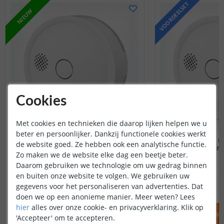
VOORDEELSET
NIEUW
Cookies
Met cookies en technieken die daarop lijken helpen we u
beter en persoonlijker. Dankzij functionele cookies werkt
Heiman rookmelder
Heiman r
de website goed. Ze hebben ook een analytische functie.
Wifi - zonder hub
Wifi - voord
Zo maken we de website elke dag een beetje beter.
Daarom gebruiken we technologie om uw gedrag binnen
en buiten onze website te volgen. We gebruiken uw
32
,
95
gegevens voor het personaliseren van advertenties. Dat
OP VOORRAAD
OP VOORRAAD
doen we op een anonieme manier.
Meer weten?
Lees
hier
alles over onze cookie- en privacyverklaring. Klik op
IN WINKELWAGEN
IN WINKELW
'Accepteer' om te accepteren.