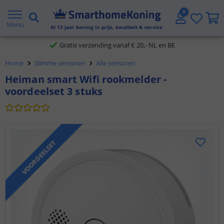
2 jaar garantie
Menu
Al
13
jaar koning in prijs, kwaliteit & service
Gratis verzending vanaf € 20,- NL en BE
Home
Slimme sensoren
Alle sensoren
Klantbeoordeling 9.1
Heiman smart Wifi rookmelder -
voordeelset 3 stuks
Voor 23:45 uur besteld,
morgen in huis
VOORDEELSET