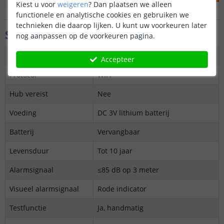
Kiest u voor
weigeren
?
Dan plaatsen we alleen
functionele en analytische cookies en gebruiken we
technieken die daarop lijken. U kunt uw voorkeuren later
Specificaties
nog aanpassen op de voorkeuren pagina.
Aantal
3 rookmelders
Accepteer
Protocol
WiFi
Hub vereist
Nee
Voeding
DC 3V lithium batterij
Batterij
Vervangbaar
Levensduur
Tot 10 jaar
Alarmsignaal
≤85 dB op 3 meter
Visueel alarmsignaal
Rode indicator
Testfunctie
Ja, handmatig