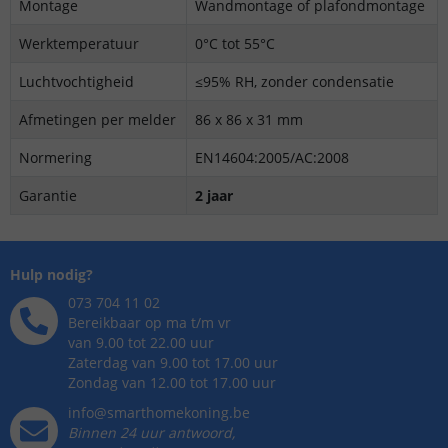
Montage
Wandmontage of plafondmontage
Werktemperatuur
0°C tot 55°C
Luchtvochtigheid
≤95% RH, zonder condensatie
Afmetingen per melder
86 x 86 x 31 mm
Normering
EN14604:2005/AC:2008
Garantie
2 jaar
Hulp nodig?
073 704 11 02
Bereikbaar op ma t/m vr
van 9.00 tot 22.00 uur
Zaterdag van 9.00 tot 17.00 uur
Zondag van 12.00 tot 17.00 uur
info@smarthomekoning.be
Binnen 24 uur antwoord,