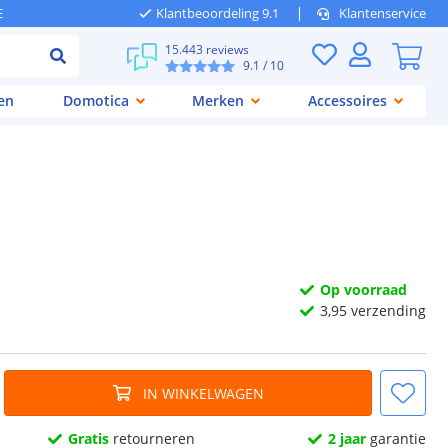
E
Klantbeoordeling 9.1
Klantenservice
15.443 reviews
9.1
/ 10
en
Domotica
Merken
Accessoires
Op voorraad
3,
95
verzending
IN WINKELWAGEN
Gratis
retourneren
2 jaar
garantie