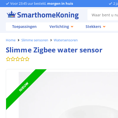
Voor 23:45 uur besteld,
morgen in huis
2 j
Toepassingen
Verlichting
Stekkers
Home
Slimme sensoren
Watersensoren
Slimme Zigbee water sensor
NIEUW