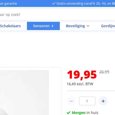
aar garantie
Gratis verzending vanaf € 20,- NL en B
Schakelaars
Sensoren
Beveiliging
Gordijn
19
,
95
26
,
95
16
,
49
excl.
BTW
Morgen
in huis