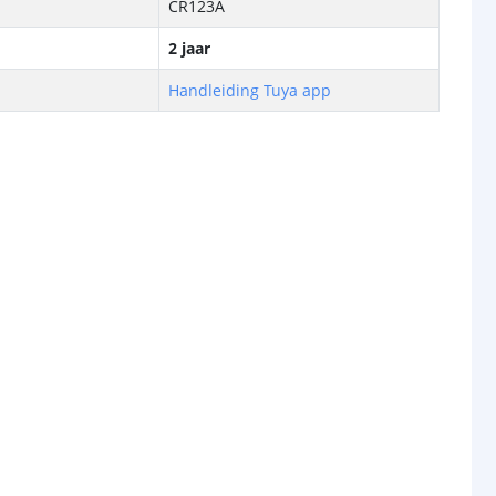
CR123A
2 jaar
Handleiding Tuya app