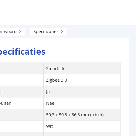
antwoord
Specificaties
pecificaties
SmartLife
Zigbee 3.0
t
Ja
buiten
Nee
50,3 x 50,3 x 36,6 mm (lxbxh)
Wit