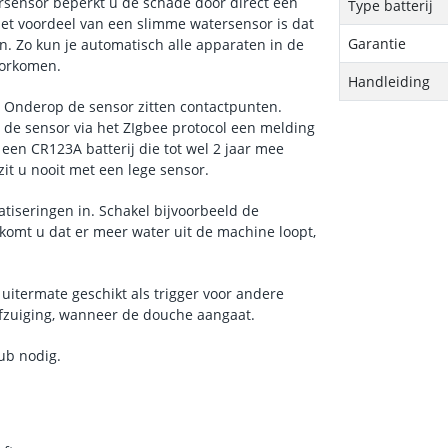
rsensor beperkt u de schade door direct een
Type batterij
et voordeel van een slimme watersensor is dat
Garantie
n. Zo kun je automatisch alle apparaten in de
voorkomen.
Handleiding
. Onderop de sensor zitten contactpunten.
l de sensor via het ZIgbee protocol een melding
en CR123A batterij die tot wel 2 jaar mee
 zit u nooit met een lege sensor.
tiseringen in. Schakel bijvoorbeeld de
komt u dat er meer water uit de machine loopt,
uitermate geschikt als trigger voor andere
afzuiging, wanneer de douche aangaat.
ub nodig.