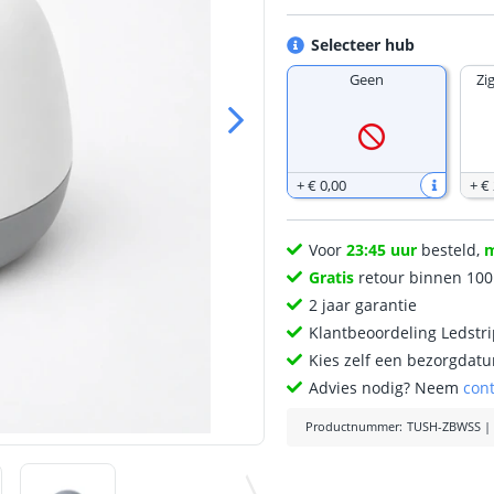
Selecteer hub
Geen
Zi
+
€ 0
,
00
+
€
Voor
23:45 uur
besteld,
Gratis
retour binnen 10
2 jaar garantie
Klantbeoordeling Ledstr
Kies zelf een bezorgdatu
Advies nodig? Neem
con
Productnummer
:
TUSH-ZBWSS