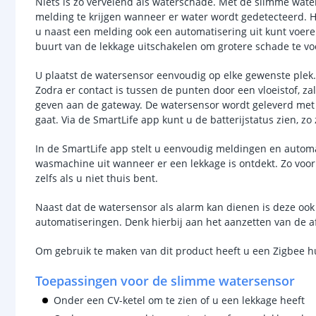
Niets is zo vervelend als waterschade. Met de slimme wate
melding te krijgen wanneer er water wordt gedetecteerd. H
u naast een melding ook een automatisering uit kunt voere
buurt van de lekkage uitschakelen om grotere schade te 
U plaatst de watersensor eenvoudig op elke gewenste plek
Zodra er contact is tussen de punten door een vloeistof, za
geven aan de gateway. De watersensor wordt geleverd met e
gaat. Via de SmartLife app kunt u de batterijstatus zien, zo
In de SmartLife app stelt u eenvoudig meldingen en automa
wasmachine uit wanneer er een lekkage is ontdekt. Zo voor
zelfs als u niet thuis bent.
Naast dat de watersensor als alarm kan dienen is deze ook 
automatiseringen. Denk hierbij aan het aanzetten van de 
Om gebruik te maken van dit product heeft u een Zigbee h
Toepassingen voor de slimme watersensor
Onder een CV-ketel om te zien of u een lekkage heeft