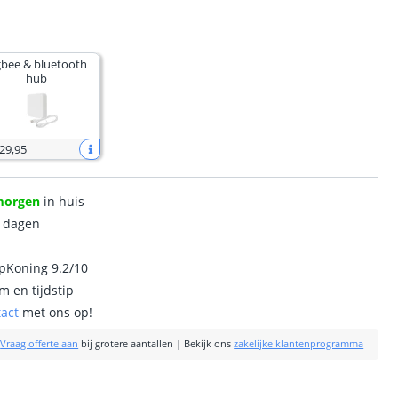
gbee & bluetooth
hub
 29
,
95
morgen
in huis
0 dagen
ipKoning 9.2/10
m en tijdstip
tact
met ons op!
|
Vraag offerte aan
bij grotere aantallen
|
Bekijk ons
zakelijke klantenprogramma