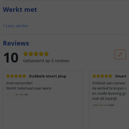
Werkt met
Lees verder
Reviews
10
Gebaseerd op
5
reviews
Dubbele smart plug
Smart 
Snel verzonden
Voldoet aan verwacht
Werkt helemaal naar wens
de winkel te kopen m
en snelle levering go
met dit bedrijf.