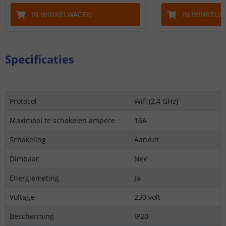
IN WINKELWAGEN
IN WINKELW
Specificaties
Protocol
Wifi (2,4 GHz)
Maximaal te schakelen ampere
16A
Schakeling
Aan/uit
Dimbaar
Nee
Energiemeting
Ja
Voltage
230 volt
Bescherming
IP20