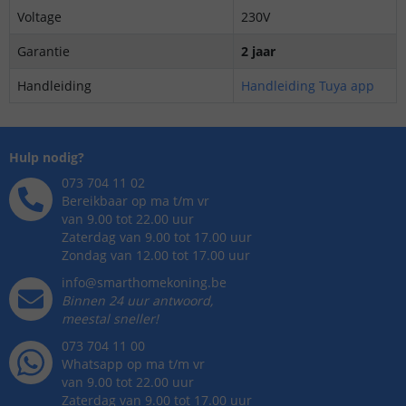
Voltage
230V
Garantie
2 jaar
Handleiding
Handleiding Tuya app
Hulp nodig?
073 704 11 02
Bereikbaar op ma t/m vr
van 9.00 tot 22.00 uur
Zaterdag van 9.00 tot 17.00 uur
Zondag van 12.00 tot 17.00 uur
info@smarthomekoning.be
Binnen 24 uur antwoord,
meestal sneller!
073 704 11 00
Whatsapp op ma t/m vr
van 9.00 tot 22.00 uur
Zaterdag van 9.00 tot 17.00 uur