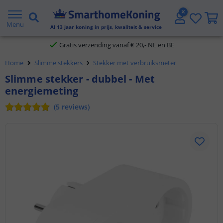
2 jaar garantie
Menu
Al
13
jaar koning in prijs, kwaliteit & service
Gratis verzending vanaf € 20,- NL en BE
Home
Slimme stekkers
Stekker met verbruiksmeter
Klantbeoordeling 9.1
Slimme stekker - dubbel - Met
energiemeting
Voor 23:45 uur besteld,
morgen in huis
(
5
reviews
)