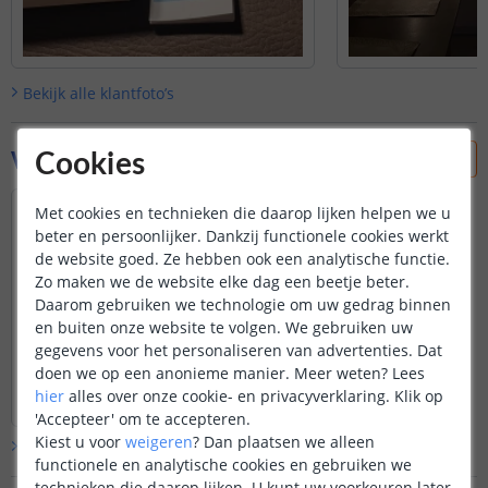
Bekijk alle
klantfoto’s
Vraag & antwoord
Cookies
Ik ben geïnteresseerd in de stekkers met
Met cookies en technieken die daarop lijken helpen we u
Tuya connectie maar de afbeeldingen zijn
beter en persoonlijker. Dankzij functionele cookies werkt
stekkers voor NL markt. Leveren jullie ook
de website goed. Ze hebben ook een analytische functie.
versies voor de BE markt ?
Zo maken we de website elke dag een beetje beter.
Door
Pierre
op
vrijdag 2 januari 2026
Daarom gebruiken we technologie om uw gedrag binnen
en buiten onze website te volgen. We gebruiken uw
De stekker werkt op het juiste voltage
gegevens voor het personaliseren van advertenties. Dat
en past in Belgische stopcontacten.
doen we op een anonieme manier.
Meer weten?
Lees
Bekijk
hele
antwoord
hier
alles over onze cookie- en privacyverklaring. Klik op
Door
Louise
op
maandag 5 januari 2026
'Accepteer' om te accepteren.
Kiest u voor
weigeren
?
Dan plaatsen we alleen
Bekijk alle
Vraag & antwoord
functionele en analytische cookies en gebruiken we
technieken die daarop lijken. U kunt uw voorkeuren later