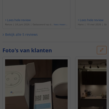
Lees hele review
Lees hele review
Renze
|
24 juni 2026
|
Gebaseerd op de
lees meer
...
Hans
|
19 mei 2026
|
Geb
'
Slimme stekker - dubbel - Met energieme
Slimme stekker - dubbel -
ting
'
ting
'
Bekijk alle
5
reviews
Foto's van klanten