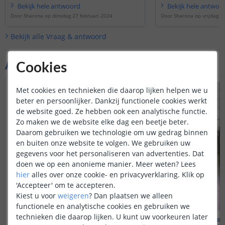
bij, dan weten we uit ervaring dat het
Bekijk
hele
antwoord
Bekijk
hele
antwoo
vaak alsnog wel te koppelen is omdat
Door
Sharona
op
dinsdag 27 februari 2024
Door
Sharona
op
vrijdag 1
het product lijkt op een ander
goedgekeurd apparaat. Werkt het
Bekijk alle
Vraag & antwoord
alsnog niet, dan kan bij Zigbee2MQTT
een aanvraag worden ingediend om
het product toe te laten voegen.
Aanvullende producten
Cookies
Met cookies en technieken die daarop lijken helpen we u
beter en persoonlijker. Dankzij functionele cookies werkt
de website goed. Ze hebben ook een analytische functie.
Zo maken we de website elke dag een beetje beter.
Daarom gebruiken we technologie om uw gedrag binnen
en buiten onze website te volgen. We gebruiken uw
gegevens voor het personaliseren van advertenties. Dat
doen we op een anonieme manier.
Meer weten?
Lees
hier
alles over onze cookie- en privacyverklaring. Klik op
'Accepteer' om te accepteren.
Kiest u voor
weigeren
?
Dan plaatsen we alleen
functionele en analytische cookies en gebruiken we
technieken die daarop lijken. U kunt uw voorkeuren later
Inbouw grondspot - GU10
Zilveren wan