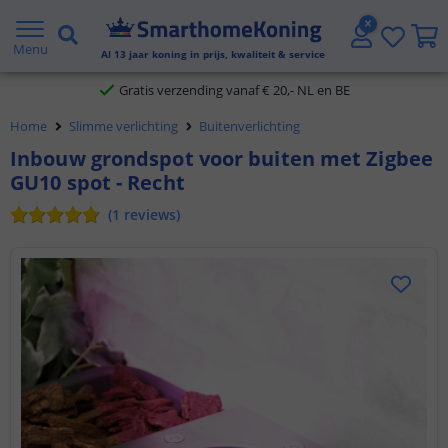
2 jaar garantie
Menu
Al
13
jaar koning in prijs, kwaliteit & service
Gratis verzending vanaf € 20,- NL en BE
Home
Slimme verlichting
Buitenverlichting
Klantbeoordeling 9.1
Inbouw grondspot voor buiten met Zigbee
GU10 spot - Recht
Voor 23:45 uur besteld,
morgen in huis
(
1
reviews
)