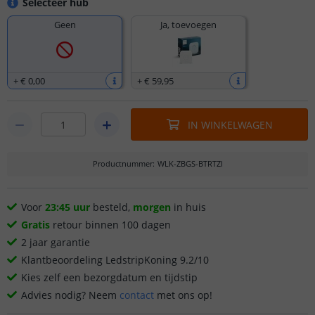
Selecteer hub
Geen
Ja, toevoegen
+
€ 0
,
00
+
€ 59
,
95
IN WINKELWAGEN
Productnummer
:
WLK-ZBGS-BTRTZI
Voor
23:45 uur
besteld,
morgen
in huis
Gratis
retour binnen 100 dagen
2 jaar garantie
Klantbeoordeling LedstripKoning 9.2/10
Kies zelf een bezorgdatum en tijdstip
Advies nodig? Neem
contact
met ons op!