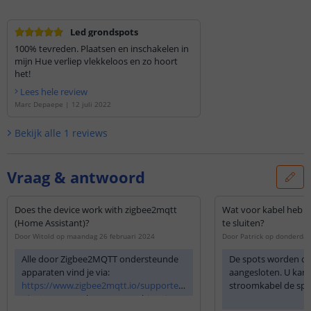
Led grondspots
100% tevreden. Plaatsen en inschakelen in
mijn Hue verliep vlekkeloos en zo hoort
het!
Lees hele review
Marc Depaepe
|
12 juli 2022
Bekijk alle
1
reviews
Vraag & antwoord
Does the device work with zigbee2mqtt
Wat voor kabel heb i
(Home Assistant)?
te sluiten?
Door
Witold
op
maandag 26 februari 2024
Door
Patrick
op
donderdag
Alle door Zigbee2MQTT ondersteunde
De spots worden di
apparaten vind je via:
aangesloten. U kan
https://www.zigbee2mqtt.io/supported
stroomkabel de spot
-devices/
. Staat het apparaat hier niet