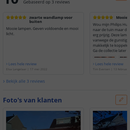
Gebaseerd op
3
reviews
zwarte wandlamp voor
Mooie 
buiten
Wou mijn Philips Hue 
Mooie lampen. Geven voldoende en mooi
naar de tuin maar de 
licht.
erg prijzig. Deze lam
vanwege de gunstige p
makkelijk te koppele
Ga de collectie later 
Lees hele review
Lees hele review
Elsa Langelaar
|
17 mei 2022
Tim Eversen
|
13 februari
Bekijk alle
3
reviews
Foto's van klanten