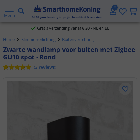
2 jaar garantie
Menu
Al
13
jaar koning in prijs, kwaliteit & service
Gratis verzending vanaf € 20,- NL en BE
Klantbeoordeling 9.1
Home
Slimme verlichting
Buitenverlichting
Zwarte wandlamp voor buiten met Zigbee
Voor 23:45 uur besteld,
morgen in huis
GU10 spot - Rond
(
3
reviews
)