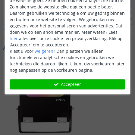
de website goed. Ze hebben ook een analytische functie.
de onderkant aan ku
Zo maken we de website elke dag een beetje beter.
Bekijk
hele
antwoord
Bekijk
hele
antwoo
Daarom gebruiken we technologie om uw gedrag binnen
Door
Louise
op
maandag 31 januari 2022
Door
Marlies
op
dinsdag 1
en buiten onze website te volgen. We gebruiken uw
gegevens voor het personaliseren van advertenties. Dat
Bekijk alle
Vraag & antwoord
doen we op een anonieme manier.
Meer weten?
Lees
hier
alles over onze cookie- en privacyverklaring. Klik op
'Accepteer' om te accepteren.
Aanvullende producten
Kiest u voor
weigeren
?
Dan plaatsen we alleen
functionele en analytische cookies en gebruiken we
technieken die daarop lijken. U kunt uw voorkeuren later
nog aanpassen op de voorkeuren pagina.
Accepteer