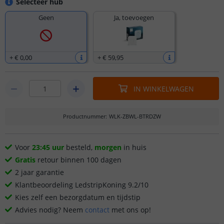
Selecteer hub
Geen
Ja, toevoegen
+
€ 0
,
00
+
€ 59
,
95
IN WINKELWAGEN
Productnummer
:
WLK-ZBWL-BTRDZW
Voor
23:45 uur
besteld,
morgen
in huis
Gratis
retour binnen 100 dagen
2 jaar garantie
Klantbeoordeling LedstripKoning 9.2/10
Kies zelf een bezorgdatum en tijdstip
Advies nodig? Neem
contact
met ons op!