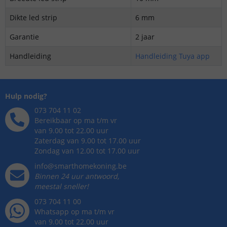
Dikte led strip
6 mm
Garantie
2 jaar
Handleiding
Handleiding Tuya app
Hulp nodig?
073 704 11 02
Bereikbaar op ma t/m vr
van 9.00 tot 22.00 uur
Zaterdag van 9.00 tot 17.00 uur
Zondag van 12.00 tot 17.00 uur
info@smarthomekoning.be
Binnen 24 uur antwoord,
meestal sneller!
073 704 11 00
Whatsapp op ma t/m vr
van 9.00 tot 22.00 uur