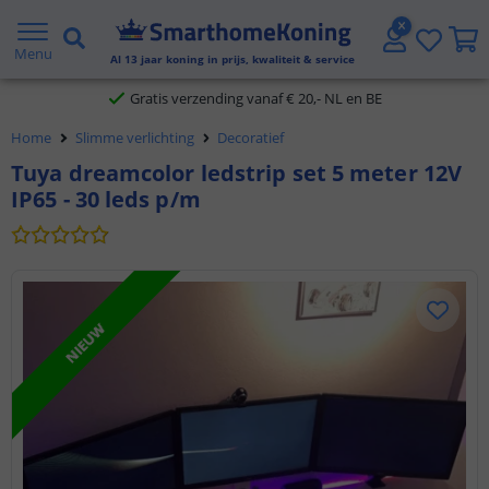
2 jaar garantie
Menu
Al
13
jaar koning in prijs, kwaliteit & service
Gratis verzending vanaf € 20,- NL en BE
Home
Slimme verlichting
Decoratief
Klantbeoordeling 9.1
Tuya dreamcolor ledstrip set 5 meter 12V
IP65 - 30 leds p/m
Voor 23:45 uur besteld,
morgen in huis
NIEUW