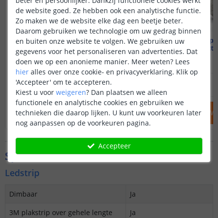
beter en persoonlijker. Dankzij functionele cookies werkt
de website goed. Ze hebben ook een analytische functie.
Zo maken we de website elke dag een beetje beter.
Daarom gebruiken we technologie om uw gedrag binnen
Wifi lamp - E27 fitting
Wifi lamp -
en buiten onze website te volgen. We gebruiken uw
12 watt - RGBWW
12 watt
gegevens voor het personaliseren van advertenties. Dat
doen we op een anonieme manier.
Meer weten?
Lees
hier
alles over onze cookie- en privacyverklaring. Klik op
9
,
95
'Accepteer' om te accepteren.
OP VOORRAAD
OP VOORRAAD
Kiest u voor
weigeren
?
Dan plaatsen we alleen
functionele en analytische cookies en gebruiken we
technieken die daarop lijken. U kunt uw voorkeuren later
IN WINKELWAGEN
IN WINKELW
nog aanpassen op de voorkeuren pagina.
Accepteer
Specificaties
Ledstrip
Dimbaar
Ja
3M plakstrip over gehele lengte
Ja