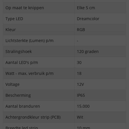
Op maat te knippen
Elke 5 cm
Type LED
Dreamcolor
Kleur
RGB
Lichtsterkte (Lumen) p/m
-
Stralingshoek
120 graden
Aantal LED's p/m
30
Watt - max. verbruik p/m
18
Voltage
12V
Bescherming
IP65
Aantal branduren
15.000
Achtergrondkleur strip (PCB)
Wit
Breedte led strip
10 mm