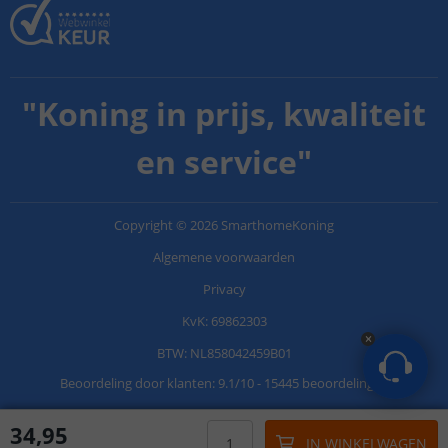
"
Koning in prijs, kwaliteit
en service
"
Copyright
©
2026
SmarthomeKoning
Algemene voorwaarden
Privacy
KvK: 69862303
BTW: NL858042459B01
Beoordeling door klanten:
9.1
/
10
-
15445 beoordelingen
34
,
95
IN WINKELWAGEN