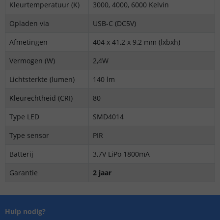
Kleurtemperatuur (K)
3000, 4000, 6000 Kelvin
Opladen via
USB-C (DC5V)
Afmetingen
404 x 41,2 x 9,2 mm (lxbxh)
Vermogen (W)
2,4W
Lichtsterkte (lumen)
140 lm
Kleurechtheid (CRI)
80
Type LED
SMD4014
Type sensor
PIR
Batterij
3,7V LiPo 1800mA
Garantie
2 jaar
Hulp nodig?