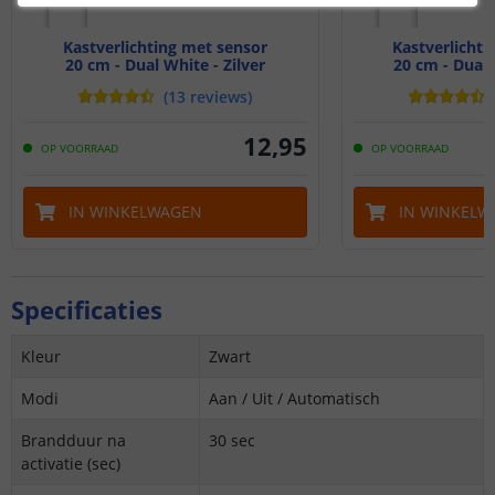
Kastverlichting met sensor
Kastverlichti
20 cm - Dual White - Zilver
20 cm - Dual 
(
13
reviews
)
12
,
95
OP VOORRAAD
OP VOORRAAD
IN WINKELWAGEN
IN WINKELW
Specificaties
Kleur
Zwart
Modi
Aan / Uit / Automatisch
Brandduur na
30 sec
activatie (sec)