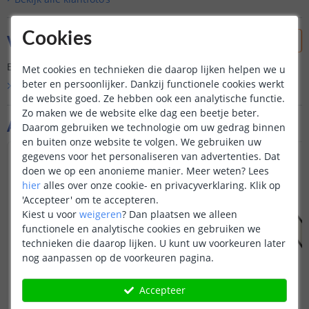
Cookies
Vraag & antwoord
Er is nog geen vraag gesteld over dit product.
Met cookies en technieken die daarop lijken helpen we u
beter en persoonlijker. Dankzij functionele cookies werkt
Bekijk alle
Vraag & antwoord
de website goed. Ze hebben ook een analytische functie.
Zo maken we de website elke dag een beetje beter.
Aanvullende producten
Daarom gebruiken we technologie om uw gedrag binnen
en buiten onze website te volgen. We gebruiken uw
gegevens voor het personaliseren van advertenties. Dat
doen we op een anonieme manier.
Meer weten?
Lees
hier
alles over onze cookie- en privacyverklaring. Klik op
'Accepteer' om te accepteren.
Kiest u voor
weigeren
?
Dan plaatsen we alleen
functionele en analytische cookies en gebruiken we
technieken die daarop lijken. U kunt uw voorkeuren later
nog aanpassen op de voorkeuren pagina.
Accepteer