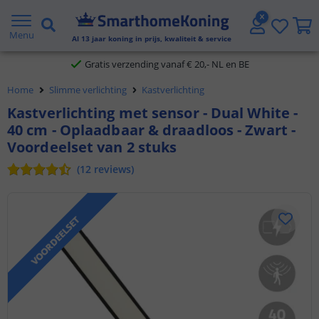
2 jaar garantie
Menu
Al
13
jaar koning in prijs, kwaliteit & service
Gratis verzending vanaf € 20,- NL en BE
Home
Slimme verlichting
Kastverlichting
Klantbeoordeling 9.1
Kastverlichting met sensor - Dual White -
40 cm - Oplaadbaar & draadloos - Zwart -
Voor 23:45 uur besteld,
morgen in huis
Voordeelset van 2 stuks
(
12
reviews
)
VOORDEELSET