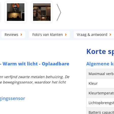
Reviews
Foto's van klanten
Vraag & antwoord
Korte s
- Warm wit licht - Oplaadbare
Algemene 
Maximaal verb
een verfijnd zwarte metalen behuizing. De
e bewegingssensor, waardoor het licht
Kleur
.
Kleurtemperatu
gingssensor
Lichtopbrengs
Batterij capacit