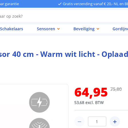
aar garantie
Gratis verzending vanaf € 20,- NL en B
Schakelaars
Sensoren
Beveiliging
Gordijn
sor 40 cm - Warm wit licht - Oplaad
64
,
95
75
,
80
53
,
68
excl.
BTW