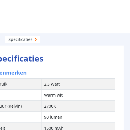
Specificaties
pecificaties
kenmerken
ruik
2,3 Watt
Warm wit
ur (Kelvin)
2700K
t
90 lumen
eit
1500 mAh