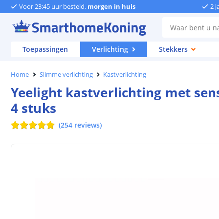
Voor 23:45 uur besteld,
morgen in huis
2 j
Toepassingen
Verlichting
Stekkers
Home
Slimme verlichting
Kastverlichting
Yeelight kastverlichting met sen
4 stuks
(
254
reviews
)