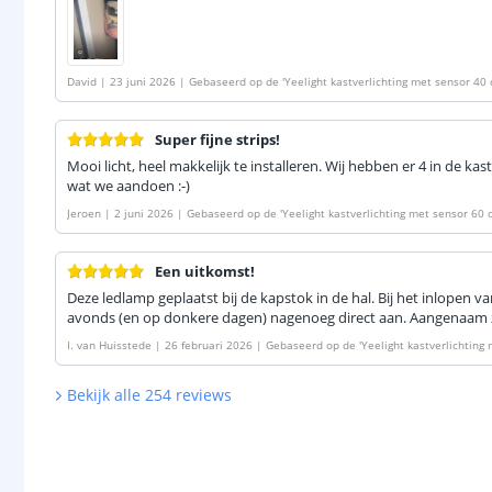
David
|
23 juni 2026
|
Gebaseerd op de
'
Yeelight kastverlichting met sensor 40 
Super fijne strips!
Mooi licht, heel makkelijk te installeren. Wij hebben er 4 in de k
wat we aandoen :-)
Jeroen
|
2 juni 2026
|
Gebaseerd op de
'
Yeelight kastverlichting met sensor 60 
Een uitkomst!
Deze ledlamp geplaatst bij de kapstok in de hal. Bij het inlopen van
avonds (en op donkere dagen) nagenoeg direct aan. Aangenaam za
I. van Huisstede
|
26 februari 2026
|
Gebaseerd op de
'
Yeelight kastverlichting
icht - Oplaadbare batterij
'
Bekijk alle
254
reviews