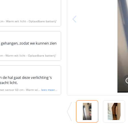
cm - Warm wit licht - Oplaadbare batterij
'
ast gehangen, zodat we kunnen zien
cm - Warm wit licht - Oplaadbare batterij
'
 de hal gaat deze verlichting ‘s
cht licht.
 met sensor 60 cm - Warm wit l
lees meer
...