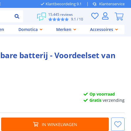
E
Klantbeoordeling 9.1
Klantenservice
15.445 reviews
9.1
/ 10
en
Domotica
Merken
Accessoires
bare batterij - Voordeelset van
Op voorraad
Gratis
verzending
IN WINKELWAGEN