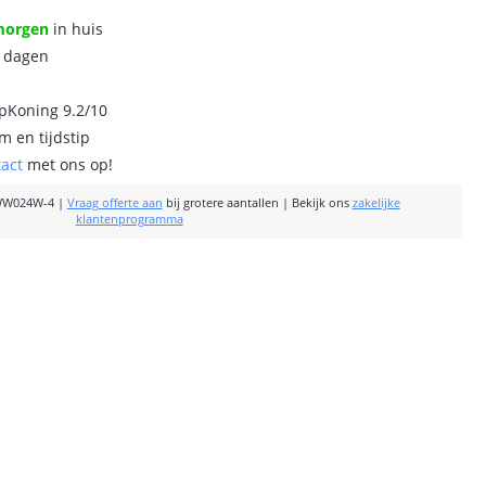
morgen
in huis
0 dagen
ipKoning 9.2/10
m en tijdstip
tact
met ons op!
WW024W-4
|
Vraag offerte aan
bij grotere aantallen
|
Bekijk ons
zakelijke
klantenprogramma