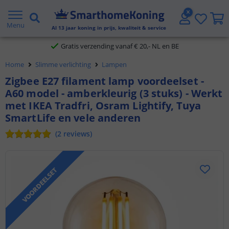
2 jaar garantie
Menu
Al
13
jaar koning in prijs, kwaliteit & service
Gratis verzending vanaf € 20,- NL en BE
Home
Slimme verlichting
Lampen
Klantbeoordeling 9.1
Zigbee E27 filament lamp voordeelset -
A60 model - amberkleurig (3 stuks) - Werkt
Voor 23:45 uur besteld,
morgen in huis
met IKEA Tradfri, Osram Lightify, Tuya
SmartLife en vele anderen
(
2
reviews
)
VOORDEELSET