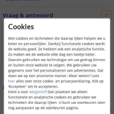
Vraag & antwoord
Cookies
Hoe kan je deze lampen resetten?
Door
Fred
op
maandag 11 november 2024
Met cookies en technieken die daarop lijken helpen we u
U kunt de lampen verwijderen uit de
beter en persoonlijker. Dankzij functionele cookies werkt
app. Vervolgens kunt u deze opnieuw
de website goed. Ze hebben ook een analytische functie.
koppelen. De lamp staat zelf nog niet in
Zo maken we de website elke dag een beetje beter.
koppelingsmodus en is hierdoor niet
Bekijk
hele
antwoord
Daarom gebruiken we technologie om uw gedrag binnen
automatisch vindbaar. Om de
lamp in
Door
Louise
op
dinsdag 12 november 2024
koppelingsmodus te krijgen kunt u 5
en buiten onze website te volgen. We gebruiken uw
tot 10x de stroom op en af de lamp
gegevens voor het personaliseren van advertenties. Dat
Bekijk alle
Vraag & antwoord
zetten met een tussenpauze van 2
doen we op een anonieme manier.
Meer weten?
Lees
seconde per handeling tot de ledstrip
hier
alles over onze cookie- en privacyverklaring. Klik op
gaat knipperen. Wanneer u hierna
Aanvullende producten
'Accepteer' om te accepteren.
binnen 30 seconden naar een nieuwe
Kiest u voor
weigeren
?
Dan plaatsen we alleen
lamp zoekt, zult u deze vinden.
VOORDEELSET
functionele en analytische cookies en gebruiken we
technieken die daarop lijken. U kunt uw voorkeuren later
nog aanpassen op de voorkeuren pagina.