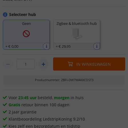
Selecteer hub
Geen
Zigbee & bluetooth hub
+
€ 0
,
00
+
€ 29
,
95
IN WINKELWAGEN
Productnummer
:
ZBFI-DW7WA60COST3
Voor
23:45 uur
besteld,
morgen
in huis
Gratis
retour binnen 100 dagen
2 jaar garantie
Klantbeoordeling LedstripKoning 9.2/10
Kies zelf een bezorgdatum en tijdstip