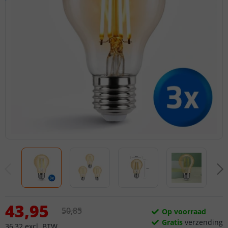
43
,
95
50
,
85
Op voorraad
Gratis
verzending
36
,
32
excl.
BTW