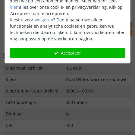
doen we op een anonieme manier.
Meer weten?
Lees
hier
alles over onze cookie- en privacyverklaring. Klik op
6
,
95
OP VOORRAAD
OP VOORRAAD
'Accepteer' om te accepteren.
Kiest u voor
weigeren
?
Dan plaatsen we alleen
functionele en analytische cookies en gebruiken we
IN WINKELWAGEN
IN WINKELW
technieken die daarop lijken. U kunt uw voorkeuren later
nog aanpassen op de voorkeuren pagina.
Accepteer
Specificaties
Maximaal verbruik
4.3 watt
Kleur
Dual White: warm en koud wit
Kleurtemperatuur (Kelvin)
2000K - 6000K
Lichtopbrengst
330 lumen
Dimbaar
Ja
CRI
>80