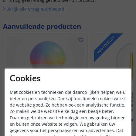
Er is nog geen vraag gesteld over dit product.
Bekijk alle
Vraag & antwoord
Aanvullende producten
VOORDEELSET
Cookies
Met cookies en technieken die daarop lijken helpen we u
beter en persoonlijker. Dankzij functionele cookies werkt
de website goed. Ze hebben ook een analytische functie.
Zo maken we de website elke dag een beetje beter.
Daarom gebruiken we technologie om uw gedrag binnen
Wifi lamp - E27 fitting
Wifi lamp -
en buiten onze website te volgen. We gebruiken uw
9 watt - RGBWW
7 watt - 
gegevens voor het personaliseren van advertenties. Dat