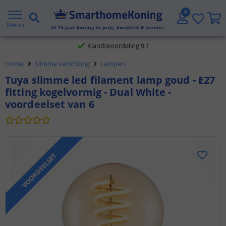
Gratis verzending vanaf € 20,- NL en BE
Menu
Al
13
jaar koning in prijs, kwaliteit & service
Klantbeoordeling 9.1
Home
Slimme verlichting
Lampen
Voor 23:45 uur besteld,
morgen in huis
Tuya slimme led filament lamp goud - E27
fitting kogelvormig - Dual White -
voordeelset van 6
VOORDEELSET