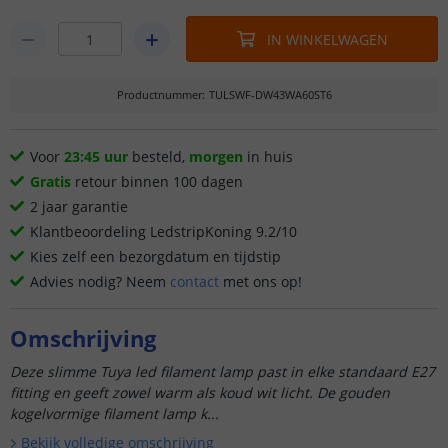
IN WINKELWAGEN
Productnummer
:
TULSWF-DW43WA60ST6
Voor
23:45 uur
besteld,
morgen
in huis
Gratis
retour binnen 100 dagen
2 jaar garantie
Klantbeoordeling LedstripKoning 9.2/10
Kies zelf een bezorgdatum en tijdstip
Advies nodig? Neem
contact
met ons op!
Omschrijving
Deze slimme Tuya led filament lamp past in elke standaard E27
fitting en geeft zowel warm als koud wit licht. De gouden
kogelvormige filament lamp k...
Bekijk volledige omschrijving