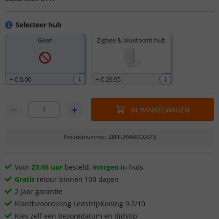
Selecteer hub
Geen
Zigbee & bluetooth hub
+
€ 0
,
00
+
€ 29
,
95
IN WINKELWAGEN
Productnummer
:
ZBFI-DWA60COST3
Voor
23:45 uur
besteld,
morgen
in huis
Gratis
retour binnen 100 dagen
2 jaar garantie
Klantbeoordeling LedstripKoning 9.2/10
Kies zelf een bezorgdatum en tijdstip