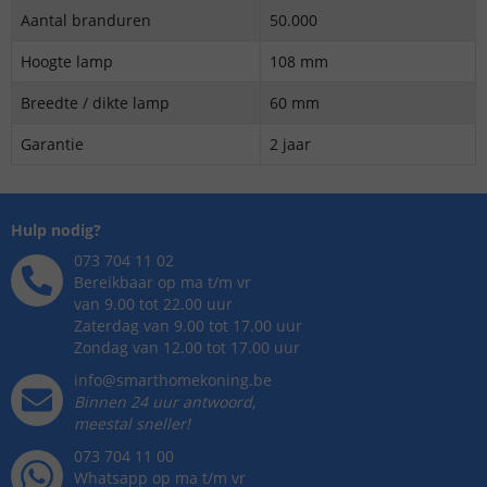
Aantal branduren
50.000
Hoogte lamp
108 mm
Breedte / dikte lamp
60 mm
Garantie
2 jaar
Hulp nodig?
073 704 11 02
Bereikbaar op ma t/m vr
van 9.00 tot 22.00 uur
Zaterdag van 9.00 tot 17.00 uur
Zondag van 12.00 tot 17.00 uur
info@smarthomekoning.be
Binnen 24 uur antwoord,
meestal sneller!
073 704 11 00
Whatsapp op ma t/m vr