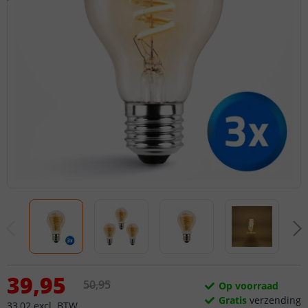
39
,
95
50
,
95
Op voorraad
Gratis
verzending
33
,
02
excl.
BTW