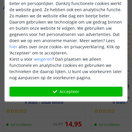
beter en persoonlijker. Dankzij functionele cookies werkt
uitgebreide functies die de Hue-app
Aanvullende producten
biedt met dit product. Basisfuncties
de website goed. Ze hebben ook een analytische functie.
zoals aan- en uitzetten, dimmen,
Zo maken we de website elke dag een beetje beter.
VOORDEELSET
kleurbediening etc werken wel.
Daarom gebruiken we technologie om uw gedrag binnen
en buiten onze website te volgen. We gebruiken uw
gegevens voor het personaliseren van advertenties. Dat
doen we op een anonieme manier.
Meer weten?
Lees
hier
alles over onze cookie- en privacyverklaring. Klik op
'Accepteer' om te accepteren.
Kiest u voor
weigeren
?
Dan plaatsen we alleen
functionele en analytische cookies en gebruiken we
technieken die daarop lijken. U kunt uw voorkeuren later
nog aanpassen op de voorkeuren pagina.
Accepteer
Zigbee lamp - E27 fitting
Zigbee lamp 
4 watt - Dual white
4 watt - 
14
,
95
16
,
95
OP VOORRAAD
OP VOORRAAD