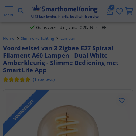
2 jaar garantie
Menu
Al
13
jaar koning in prijs, kwaliteit & service
Gratis verzending vanaf € 20,- NL en BE
Home
Slimme verlichting
Lampen
Klantbeoordeling 9.1
Voordeelset van 3 Zigbee E27 Spiraal
Filament A60 Lampen - Dual White -
Voor 23:45 uur besteld,
morgen in huis
Amberkleurig - Slimme Bediening met
SmartLife App
(
1
reviews
)
VOORDEELSET