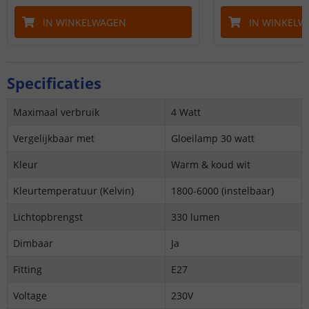
IN WINKELWAGEN
IN WINKELW
Specificaties
Maximaal verbruik
4 Watt
Vergelijkbaar met
Gloeilamp 30 watt
Kleur
Warm & koud wit
Kleurtemperatuur (Kelvin)
1800-6000 (instelbaar)
Lichtopbrengst
330 lumen
Dimbaar
Ja
Fitting
E27
Voltage
230V