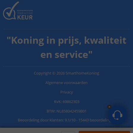
"
Koning in prijs, kwaliteit
en service
"
Copyright
©
2026
SmarthomeKoning
Algemene voorwaarden
Privacy
KvK: 69862303
BTW: NL858042459B01
Beoordeling door klanten:
9.1
/
10
-
15443 beoordelingen