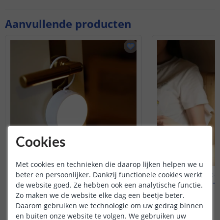
Aanvullende producten
Cookies
Met cookies en technieken die daarop lijken helpen we u
beter en persoonlijker. Dankzij functionele cookies werkt
Yeelight - Nachtlamp
Yeelight -
0,25 watt - Warm Wit
20 watt - 
de website goed. Ze hebben ook een analytische functie.
Zo maken we de website elke dag een beetje beter.
(
2
reviews
)
Daarom gebruiken we technologie om uw gedrag binnen
en buiten onze website te volgen. We gebruiken uw
18
,
99
OP VOORRAAD
OP VOORRAAD