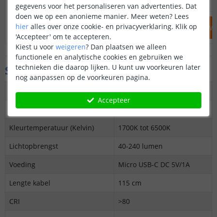
gegevens voor het personaliseren van advertenties. Dat
doen we op een anonieme manier.
Meer weten?
Lees
hier
alles over onze cookie- en privacyverklaring. Klik op
IN WINKELWAGEN
IN WINKELW
'Accepteer' om te accepteren.
Kiest u voor
weigeren
?
Dan plaatsen we alleen
functionele en analytische cookies en gebruiken we
technieken die daarop lijken. U kunt uw voorkeuren later
Specificaties
nog aanpassen op de voorkeuren pagina.
Maximaal verbruik
5 Watt
Accepteer
Kleur
Zeer warm tot koud wit
Kleurtemperatuur (Kelvin)
1700K tot 6500K
Lichtopbrengst
40-240 lumen
Voeding
Micro USB-C DC 5V/1A
Lengte kabel
115 cm
CRI
>80