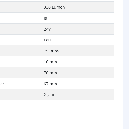
t
330 Lumen
Ja
24V
>80
75 lm/W
16 mm
p
76 mm
er
67 mm
2 jaar