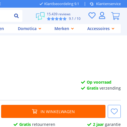
E
Klantbeoordeling 9.1
Klantenservice
15.439 reviews
9.1
/ 10
en
Domotica
Merken
Accessoires
Op voorraad
Gratis
verzending
IN WINKELWAGEN
Gratis
retourneren
2 jaar
garantie