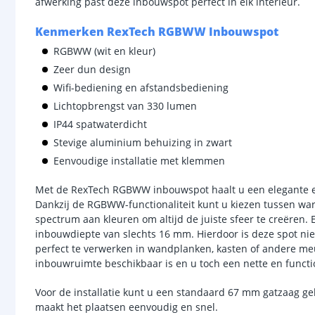
afwerking past deze inbouwspot perfect in elk interieur.
Kenmerken RexTech RGBWW Inbouwspot
RGBWW (wit en kleur)
Zeer dun design
Wifi-bediening en afstandsbediening
Lichtopbrengst van 330 lumen
IP44 spatwaterdicht
Stevige aluminium behuizing in zwart
Eenvoudige installatie met klemmen
Met de RexTech RGBWW inbouwspot haalt u een elegante en 
Dankzij de RGBWW-functionaliteit kunt u kiezen tussen warm 
spectrum aan kleuren om altijd de juiste sfeer te creëren. 
inbouwdiepte van slechts 16 mm. Hierdoor is deze spot niet
perfect te verwerken in wandplanken, kasten of andere meu
inbouwruimte beschikbaar is en u toch een nette en functi
Voor de installatie kunt u een standaard 67 mm gatzaag geb
maakt het plaatsen eenvoudig en snel.