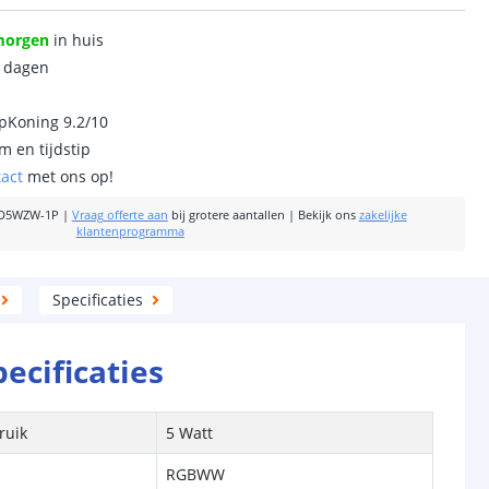
morgen
in huis
0 dagen
ipKoning 9.2/10
m en tijdstip
tact
met ons op!
D5WZW-1P
|
Vraag offerte aan
bij grotere aantallen
|
Bekijk ons
zakelijke
klantenprogramma
Specificaties
pecificaties
ruik
5 Watt
RGBWW