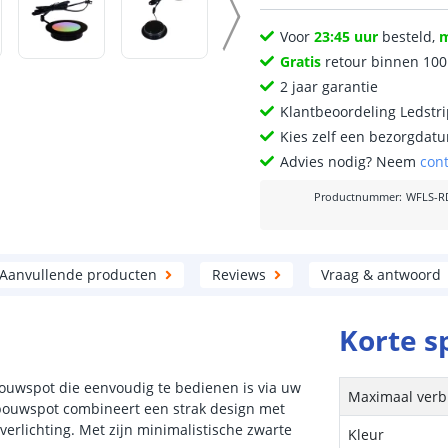
Voor
23:45 uur
besteld,
Gratis
retour binnen 10
2 jaar garantie
Klantbeoordeling Ledstr
Kies zelf een bezorgdatu
Advies nodig? Neem
con
Productnummer
:
WFLS-R
Aanvullende producten
Reviews
Vraag & antwoord
Korte s
uwspot die eenvoudig te bedienen is via uw
Maximaal verb
bouwspot combineert een strak design met
 verlichting. Met zijn minimalistische zwarte
Kleur