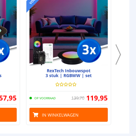
RexTech Inbouwspot
s
3 stuk | RGBWW | set
57
,
95
119
,
95
139
,
70
OP VOORRAAD
OP VO
IN WINKELWAGEN
I