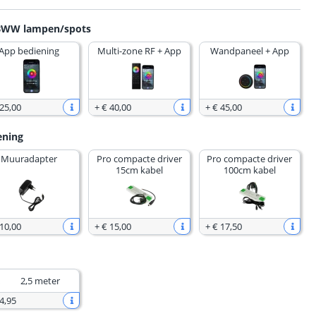
GBWW lampen/spots
App bediening
Multi-zone RF + App
Wandpaneel + App
 25
,
00
+
€ 40
,
00
+
€ 45
,
00
ening
Muuradapter
Pro compacte driver
Pro compacte driver
15cm kabel
100cm kabel
 10
,
00
+
€ 15
,
00
+
€ 17
,
50
2,5 meter
4
,
95