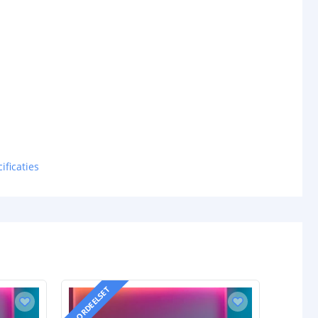
ificaties
VOORDEELSET
VOORDEELS