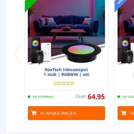
RexTech Inbouwspot
1 stuk | RGBWW | set
64
,
95
79
,
80
OP VOORRAAD
OP VOO
IN WINKELWAGEN
I