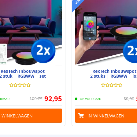
RexTech Inbouwspot
RexTech Inbouwspot
2 stuk | RGBWW | set
2 stuks | RGBWW | lo
92
,
95
109
,
75
59
,
90
RRAAD
OP VOORRAAD
N WINKELWAGEN
IN WINKELWAGEN