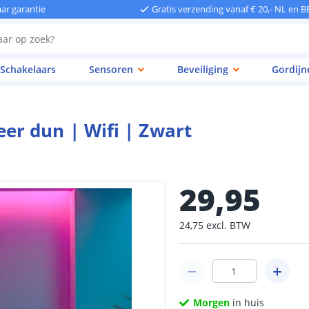
aar garantie
Gratis verzending vanaf € 20,- NL en B
Schakelaars
Sensoren
Beveiliging
Gordijn
r dun | Wifi | Zwart
29
,
95
24
,
75
excl.
BTW
Morgen
in huis