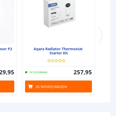
nsor P2
Aqara Radiator Thermostat
Starter Kit
29
,
95
257
,
95
OP VOORRAAD
IN WINKELWAGEN