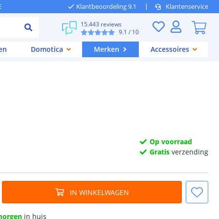
E
Klantbeoordeling 9.1
Klantenservice
15.443 reviews
9.1
/ 10
en
Domotica
Merken
Accessoires
Op voorraad
Gratis
verzending
IN WINKELWAGEN
morgen
in huis