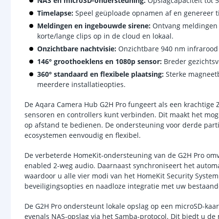
NAS en microSD-ondersteuning:
Opslagcapaciteit tot 
Timelapse:
Speel geüploade opnamen af en genereer ti
Meldingen en ingebouwde sirene:
Ontvang meldingen b
korte/lange clips op in de cloud en lokaal.
Onzichtbare nachtvisie:
Onzichtbare 940 nm infrarood 
146° groothoeklens en 1080p sensor:
Breder gezichtsv
360° standaard en flexibele plaatsing:
Sterke magneetb
meerdere installatieopties.
De Aqara Camera Hub G2H Pro fungeert als een krachtige 
sensoren en controllers kunt verbinden. Dit maakt het mog
op afstand te bedienen. De ondersteuning voor derde part
ecosystemen eenvoudig en flexibel.
De verbeterde HomeKit-ondersteuning van de G2H Pro omv
enabled 2-weg audio. Daarnaast synchroniseert het automa
waardoor u alle vier modi van het HomeKit Security System 
beveiligingsopties en naadloze integratie met uw bestaan
De G2H Pro ondersteunt lokale opslag op een microSD-kaar
evenals NAS-opslag via het Samba-protocol. Dit biedt u d