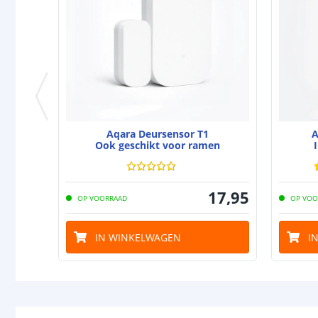
Aqara Deursensor T1
A
Ook geschikt voor ramen
17
,
95
OP VOORRAAD
OP VOO
IN WINKELWAGEN
I