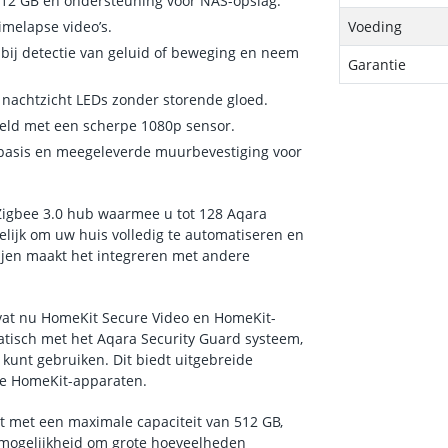
512 GB en ondersteuning voor NAS-opslag.
melapse video’s.
Voeding
ij detectie van geluid of beweging en neem
Garantie
nachtzicht LEDs zonder storende gloed.
eld met een scherpe 1080p sensor.
asis en meegeleverde muurbevestiging voor
Zigbee 3.0 hub waarmee u tot 128 Aqara
elijk om uw huis volledig te automatiseren en
ijen maakt het integreren met andere
at nu HomeKit Secure Video en HomeKit-
tisch met het Aqara Security Guard systeem,
kunt gebruiken. Dit biedt uitgebreide
de HomeKit-apparaten.
t met een maximale capaciteit van 512 GB,
e mogelijkheid om grote hoeveelheden