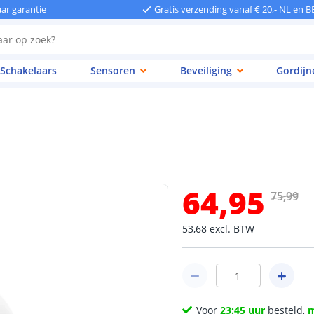
aar garantie
Gratis verzending vanaf € 20,- NL en B
Schakelaars
Sensoren
Beveiliging
Gordijn
64
,
95
75
,
99
53
,
68
excl.
BTW
Voor
23:45 uur
besteld,