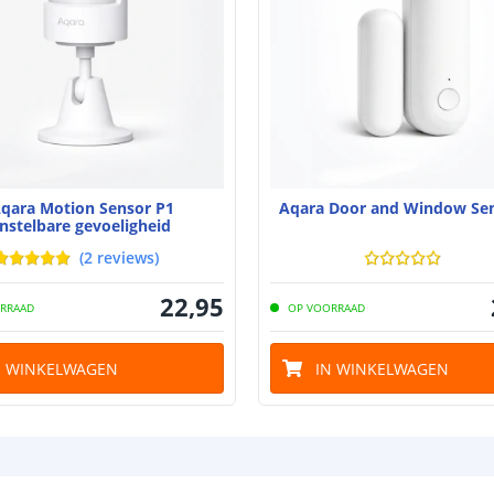
qara Motion Sensor P1
Aqara Door and Window Se
Instelbare gevoeligheid
(
2
reviews
)
22
,
95
RRAAD
OP VOORRAAD
N WINKELWAGEN
IN WINKELWAGEN