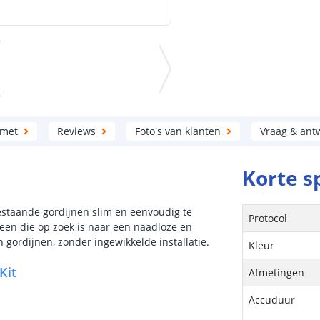
 met
Reviews
Foto's van klanten
Vraag & ant
Korte s
estaande gordijnen slim en eenvoudig te
Protocol
reen die op zoek is naar een naadloze en
gordijnen, zonder ingewikkelde installatie.
Kleur
Kit
Afmetingen
Accuduur