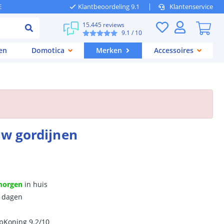
E
Klantbeoordeling 9.1
Klantenservice
15.445 reviews
9.1
/ 10
en
Domotica
Merken
Accessoires
uw gordijnen
morgen
in huis
0 dagen
ipKoning 9.2/10