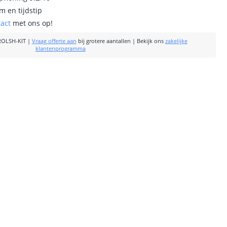
m en tijdstip
tact
met ons op!
OLSH-KIT
|
Vraag offerte aan
bij grotere aantallen
|
Bekijk ons
zakelijke
klantenprogramma