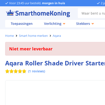
Voor 23:45 uur besteld,
morgen in huis
2 j
Toepassingen
Verlichting
Stekkers
Home
Smart home merken
Aqara
Niet meer leverbaar
Aqara Roller Shade Driver Starte
(
1
reviews
)