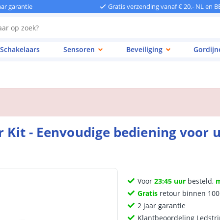
aar garantie
Gratis verzending vanaf € 20,- NL en B
Schakelaars
Sensoren
Beveiliging
Gordijn
r Kit - Eenvoudige bediening voor 
Voor
23:45 uur
besteld,
Gratis
retour binnen 10
2 jaar garantie
Klantbeoordeling Ledstr