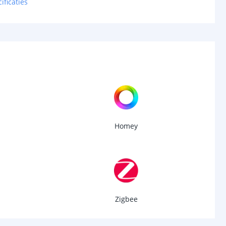
ificaties
Homey
Zigbee