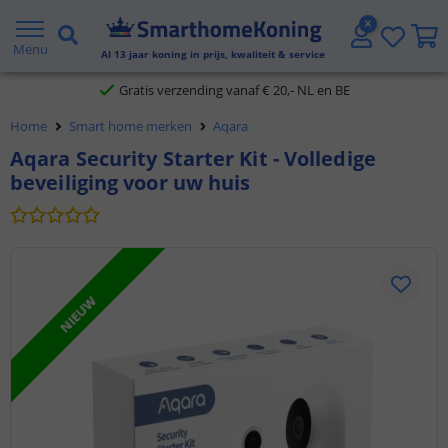
2 jaar garantie
Menu
Al
13
jaar koning in prijs, kwaliteit & service
Gratis verzending vanaf € 20,- NL en BE
Home
Smart home merken
Aqara
Klantbeoordeling 9.1
Aqara Security Starter Kit - Volledige
beveiliging voor uw huis
Voor 23:45 uur besteld,
morgen in huis
NIEUW