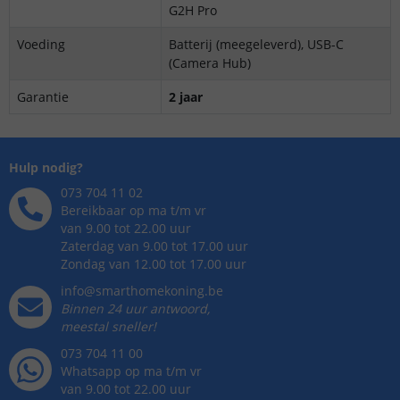
G2H Pro
Voeding
Batterij (meegeleverd), USB-C
(Camera Hub)
Garantie
2 jaar
Hulp nodig?
073 704 11 02
Bereikbaar op ma t/m vr
van 9.00 tot 22.00 uur
Zaterdag van 9.00 tot 17.00 uur
Zondag van 12.00 tot 17.00 uur
info@smarthomekoning.be
Binnen 24 uur antwoord,
meestal sneller!
073 704 11 00
Whatsapp op ma t/m vr
van 9.00 tot 22.00 uur