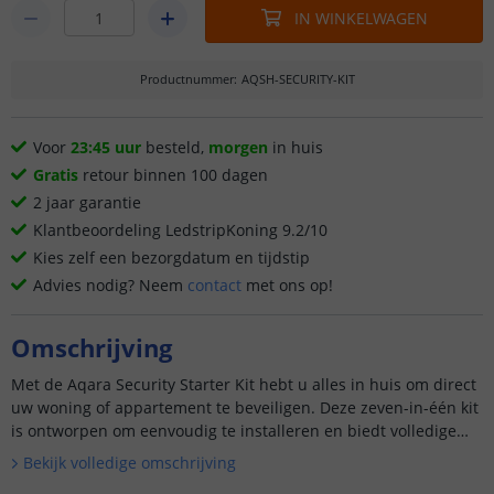
IN WINKELWAGEN
Productnummer
:
AQSH-SECURITY-KIT
Voor
23:45 uur
besteld,
morgen
in huis
Gratis
retour binnen 100 dagen
2 jaar garantie
Klantbeoordeling LedstripKoning 9.2/10
Kies zelf een bezorgdatum en tijdstip
Advies nodig? Neem
contact
met ons op!
Omschrijving
Met de Aqara Security Starter Kit hebt u alles in huis om direct
uw woning of appartement te beveiligen. Deze zeven-in-één kit
is ontworpen om eenvoudig te installeren en biedt volledige
controle via de Aqara-app, die compatibel is met A...
Bekijk volledige omschrijving