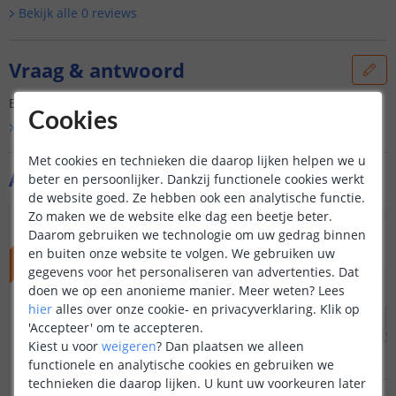
Bekijk alle
0
reviews
Vraag & antwoord
Er is nog geen vraag gesteld over dit product.
Cookies
Bekijk alle
Vraag & antwoord
Met cookies en technieken die daarop lijken helpen we u
Aanvullende producten
beter en persoonlijker. Dankzij functionele cookies werkt
de website goed. Ze hebben ook een analytische functie.
Zo maken we de website elke dag een beetje beter.
ACTIEPRIJS
Daarom gebruiken we technologie om uw gedrag binnen
en buiten onze website te volgen. We gebruiken uw
gegevens voor het personaliseren van advertenties. Dat
doen we op een anonieme manier.
Meer weten?
Lees
hier
alles over onze cookie- en privacyverklaring. Klik op
'Accepteer' om te accepteren.
Kiest u voor
weigeren
?
Dan plaatsen we alleen
functionele en analytische cookies en gebruiken we
technieken die daarop lijken. U kunt uw voorkeuren later