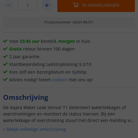
IN WINKELWAGEN
Productnummer
:
AQSH-WLST1
Voor
23:45 uur
besteld,
morgen
in huis
Gratis
retour binnen 100 dagen
2 jaar garantie
Klantbeoordeling LedstripKoning 9.2/10
Kies zelf een bezorgdatum en tijdstip
Advies nodig? Neem
contact
met ons op!
Omschrijving
De Aqara Water Leak Sensor T1 detecteert waterlekkages of
overstromingen en monitort de status hiervan. Bij een
waterlekkage of overstroming stuurt het direct een melding via
de app. Daarnaast werkt het met andere slimme accessoires
Bekijk volledige omschrijving
om u...