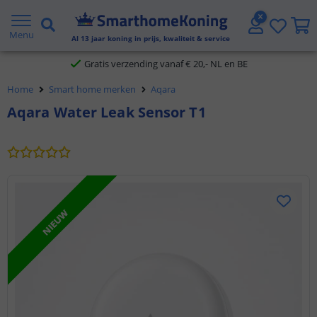
2 jaar garantie
Menu
Al
13
jaar koning in prijs, kwaliteit & service
Gratis verzending vanaf € 20,- NL en BE
Home
Smart home merken
Aqara
Klantbeoordeling 9.1
Aqara Water Leak Sensor T1
Voor 23:45 uur besteld,
morgen in huis
NIEUW