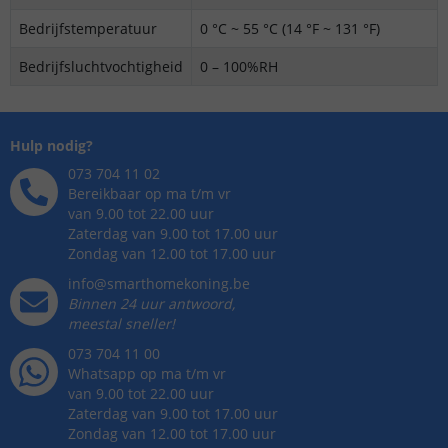
Bedrijfstemperatuur
0 °C ~ 55 °C (14 °F ~ 131 °F)
Bedrijfsluchtvochtigheid
0 – 100%RH
Hulp nodig?
073 704 11 02
Bereikbaar op ma t/m vr
van 9.00 tot 22.00 uur
Zaterdag van 9.00 tot 17.00 uur
Zondag van 12.00 tot 17.00 uur
info@smarthomekoning.be
Binnen 24 uur antwoord,
meestal sneller!
073 704 11 00
Whatsapp op ma t/m vr
van 9.00 tot 22.00 uur
Zaterdag van 9.00 tot 17.00 uur
Zondag van 12.00 tot 17.00 uur