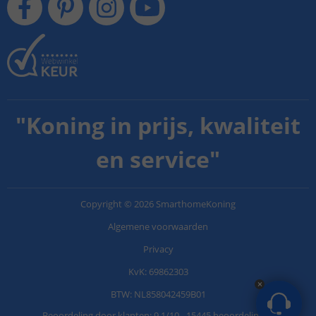
"
Koning in prijs, kwaliteit
en service
"
Copyright
©
2026
SmarthomeKoning
Algemene voorwaarden
Privacy
KvK: 69862303
BTW: NL858042459B01
Beoordeling door klanten:
9.1
/
10
-
15445 beoordelingen