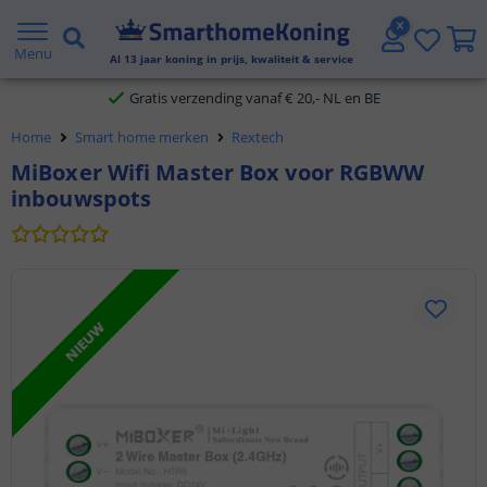
2 jaar garantie
Menu
Al
13
jaar koning in prijs, kwaliteit & service
Gratis verzending vanaf € 20,- NL en BE
Home
Smart home merken
Rextech
Klantbeoordeling 9.1
MiBoxer Wifi Master Box voor RGBWW
inbouwspots
Voor 23:45 uur besteld,
morgen in huis
NIEUW