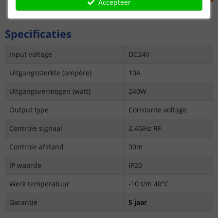
Accepteer
Specificaties
Input voltage
DC24V
Uitgangssterkte (ampère)
10A
Uitgangsvermogen (watt)
240W
Output type
Constante voltage
Controle signaal
2.4GHz RF
Controle afstand
30m
IP waarde
IP20
Werk temperatuur
-10 t/m 40°C
Garantie
5 jaar