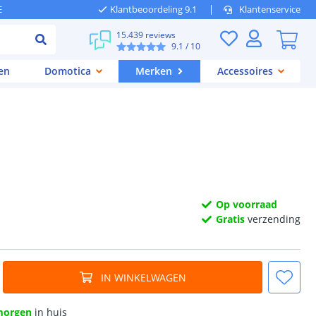
E
Klantbeoordeling 9.1
Klantenservice
15.439 reviews
9.1
/ 10
en
Domotica
Merken
Accessoires
Op voorraad
Gratis
verzending
IN WINKELWAGEN
morgen
in huis