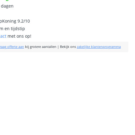
0 dagen
ipKoning 9.2/10
m en tijdstip
tact
met ons op!
raag offerte aan
bij grotere aantallen
|
Bekijk ons
zakelijke klantenprogramma