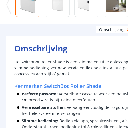
Omschrijving
Omschrijving
De SwitchBot Roller Shade is een slimme en stille oplossin
slimme bediening, zonne-energie en flexibele installatie pas
concessies aan stijl of gemak.
Kenmerken SwitchBot Roller Shade
Perfecte pasvorm:
Verstelbare cassette voor een nauwk
cm breed – zelfs bij kleine meetfouten.
Verwisselbare stoffen:
Vervang eenvoudig de rolgordijns
het hele systeem te vervangen.
Slimme bediening:
Bedien via app, spraakassistent, af
Ondersteunt groepsbediening tot 8 rolgordijnen – ideaa