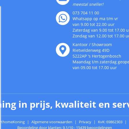
meestal sneller!
073 704 11 00
Whatsapp op ma t/m vr
van 9.00 tot 22.00 uur
Zaterdag van 9.00 tot 17.00 
Zondag van 12.00 tot 17.00 u
Kantoor / Showroom
Rietveldenweg
49
D
5222AP
's
Hertogenbosch
Maandag t/m zaterdag geop
van 09.00 tot 17.00 uur
ing in prijs, kwaliteit en ser
rthomeKoning
Algemene voorwaarden
Privacy
KvK: 69862303
Beoordeling door klanten:
9.1
/
10
-
15439 beoordelingen