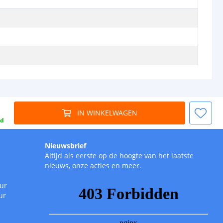
IN WINKELWAGEN
gd
Nieuwsbrief
Altijd als eerste op de hoogte van het laatste
nieuws, onze acties en meer.
uur
ur