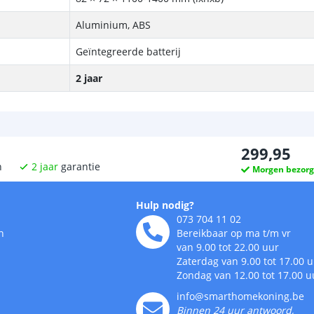
Aluminium, ABS
Geïntegreerde batterij
2 jaar
299
,
95
n
2
jaar
garantie
Morgen bezor
Hulp nodig?
073 704 11 02
n
Bereikbaar op ma t/m vr
van 9.00 tot 22.00 uur
Zaterdag van 9.00 tot 17.00 
Zondag van 12.00 tot 17.00 u
info@smarthomekoning.be
Binnen 24 uur antwoord,