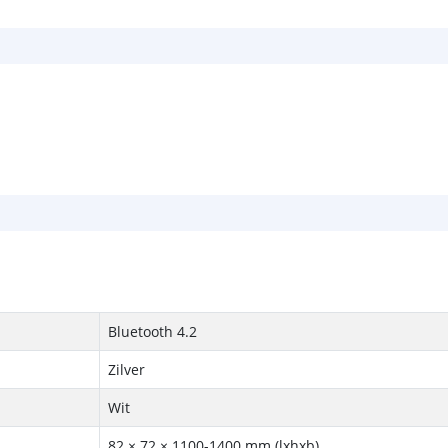
Bluetooth 4.2
Zilver
Wit
82 × 72 × 1100-1400 mm (lxhxb)