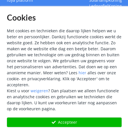
Tuya platform
SolarlampKoning
LedprofielKoning
BouwlampKoning
Cookies
SmarthomeKoning
Met cookies en technieken die daarop lijken helpen we u
beter en persoonlijker. Dankzij functionele cookies werkt de
website goed. Ze hebben ook een analytische functie. Zo
maken we de website elke dag een beetje beter. Daarom
gebruiken we technologie om uw gedrag binnen en buiten
onze website te volgen. We gebruiken uw gegevens voor
het personaliseren van advertenties. Dat doen we op een
anonieme manier.
Meer weten?
Lees
hier
alles over onze
cookie- en privacyverklaring. Klik op 'Accepteer' om te
accepteren.
Kiest u voor
weigeren
?
Dan plaatsen we alleen functionele
en analytische cookies en gebruiken we technieken die
"
Kon
daarop lijken. U kunt uw voorkeuren later nog aanpassen
op de voorkeuren pagina.
Copyright
©
2026
Sma
Accepteer