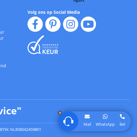
Volg ons op Social Media
uur
ur
end
vice
"
Mail
WhatsApp
Bel
BTW: NL858042459B01