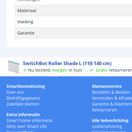
Materiaal
Voeding
Garantie
SwitchBot Roller Shade L (110-140 cm)
Nu besteld,
morgen
in huis
Gratis
retournere
SmarthomeKoning
Klantenservice
Over ons
Bestellen
&
Betalen
Bedrijfsgegevens
Verzenden
&
Afhale
Zakelijke klanten
Garantie
&
Klachten
Retourneren
Extra informatie
Smart home informatie
Alle ledverlichting
Alles over Smart Life
LedstripKoning