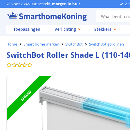
Voor 23:45 uur besteld,
morgen in huis
2 j
Toepassingen
Verlichting
Stekkers
Home
Smart home merken
SwitchBot
SwitchBot gordijnen
SwitchBot Roller Shade L (110-14
NIEUW