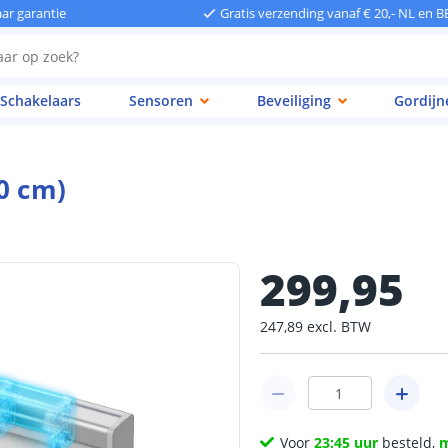
aar garantie
Gratis verzending vanaf € 20,- NL en B
Schakelaars
Sensoren
Beveiliging
Gordijn
0 cm)
299
,
95
247
,
89
excl.
BTW
Voor
23:45 uur
besteld,