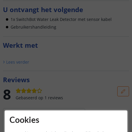
U ontvangt het volgende
1x SwitchBot Water Leak Detector met sensor kabel
Gebruikershandleiding
Werkt met
Lees verder
Reviews
8
Gebaseerd op
1
reviews
Prima en doet wat je
verwacht.
Cookies
Gekozen voor de producten van deze
producent omdat ik er al meer van heb. Wil