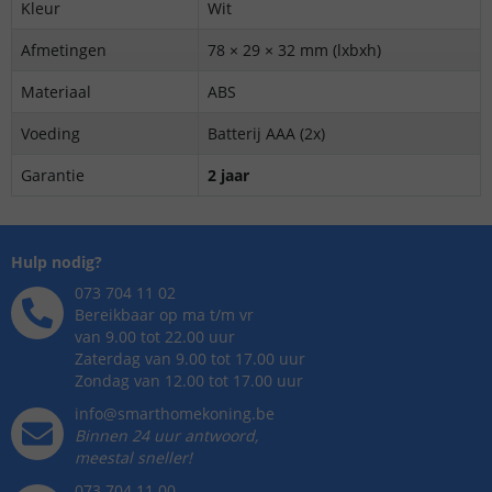
Kleur
Wit
Afmetingen
78 × 29 × 32 mm (lxbxh)
Materiaal
ABS
Voeding
Batterij AAA (2x)
Garantie
2 jaar
Hulp nodig?
073 704 11 02
Bereikbaar op ma t/m vr
van 9.00 tot 22.00 uur
Zaterdag van 9.00 tot 17.00 uur
Zondag van 12.00 tot 17.00 uur
info@smarthomekoning.be
Binnen 24 uur antwoord,
meestal sneller!
073 704 11 00