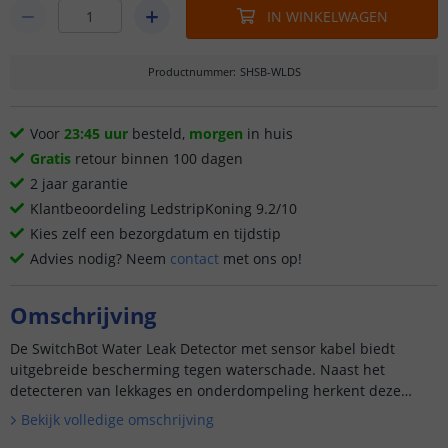
IN WINKELWAGEN
Productnummer
:
SHSB-WLDS
Voor
23:45 uur
besteld,
morgen
in huis
Gratis
retour binnen 100 dagen
2 jaar garantie
Klantbeoordeling LedstripKoning 9.2/10
Kies zelf een bezorgdatum en tijdstip
Advies nodig? Neem
contact
met ons op!
Omschrijving
De SwitchBot Water Leak Detector met sensor kabel biedt
uitgebreide bescherming tegen waterschade. Naast het
detecteren van lekkages en onderdompeling herkent deze
versie ook stijgende waterniveaus, ideaal voor ruimtes met
Bekijk volledige omschrijving
risico op over...