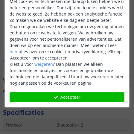
Met cookies en technieken die daarop lijken helpen we u
op afstand monitoren of er lekkages zijn.
beter en persoonlijker. Dankzij functionele cookies werkt
Snel gekoppeld met wifi. Geen hub nodig.
de website goed. Ze hebben ook een analytische functie.
Versie met snoer, kun je op 3 plekken
water lek detecteren. Op juist andersom
Zo maken we de website elke dag een beetje beter.
(geen water meer). Is alleen nog niet gelukt
Daarom gebruiken we technologie om uw gedrag binnen
een email alert te ontvangen wat mogelijk
en buiten onze website te volgen. We gebruiken uw
zou moeten zijn.
gegevens voor het personaliseren van advertenties. Dat
Lees hele review
doen we op een anonieme manier.
Meer weten?
Lees
Micha
|
22 september 2025
hier
alles over onze cookie- en privacyverklaring. Klik op
'Accepteer' om te accepteren.
Bekijk alle
1
reviews
Kiest u voor
weigeren
?
Dan plaatsen we alleen
functionele en analytische cookies en gebruiken we
technieken die daarop lijken. U kunt uw voorkeuren later
Vraag & antwoord
nog aanpassen op de voorkeuren pagina.
Er is nog geen vraag gesteld over dit product.
Accepteer
Bekijk alle
Vraag & antwoord
Specificaties
Protocol
Bluetooth 4.2