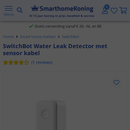
2 jaar garantie
Menu
Al
13
jaar koning in prijs, kwaliteit & service
Gratis verzending vanaf € 20,- NL en BE
Home
Smart home merken
SwitchBot
Klantbeoordeling 9.1
​SwitchBot Water Leak Detector met
sensor kabel
Voor 23:45 uur besteld,
morgen in huis
(
1
reviews
)