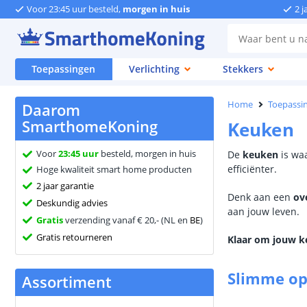
Voor 23:45 uur besteld,
morgen in huis
2 j
Toepassingen
Verlichting
Stekkers
Home
Toepassi
Daarom
SmarthomeKoning
Keuken
Voor
23:45 uur
besteld, morgen in huis
De
keuken
is wa
efficiënter.
Hoge kwaliteit smart home producten
2 jaar garantie
Denk aan een
ov
Deskundig advies
aan jouw leven.
Gratis
verzending vanaf € 20,- (NL en
BE
)
Gratis retourneren
Klaar om jouw 
Slimme op
Assortiment