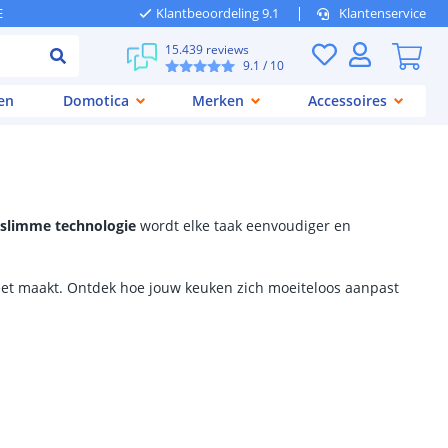
E
Klantbeoordeling 9.1
Klantenservice
15.439 reviews
9.1
/ 10
en
Domotica
Merken
Accessoires
slimme technologie
wordt elke taak eenvoudiger en
eet maakt. Ontdek hoe jouw keuken zich moeiteloos aanpast