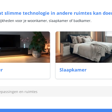
t slimme technologie in andere ruimtes kan doe
ijkheden voor je woonkamer, slaapkamer of badkamer.
r
Slaapkamer
epassingen en ruimtes