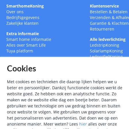
SmarthomeKoning
Klantenservice
Over ons
Bestellen
&
Betalen
Bedrijfsgegevens
Verzenden
&
Afhale
Zakelijke klanten
Garantie
&
Klachten
Retourneren
Extra informatie
Smart home informatie
Alle ledverlichting
Alles over Smart Life
LedstripKoning
Tuya platform
SolarlampKoning
LedprofielKoning
BouwlampKoning
Cookies
SmarthomeKoning
Met cookies en technieken die daarop lijken helpen we u
beter en persoonlijker. Dankzij functionele cookies werkt de
website goed. Ze hebben ook een analytische functie. Zo
maken we de website elke dag een beetje beter. Daarom
gebruiken we technologie om uw gedrag binnen en buiten
onze website te volgen. We gebruiken uw gegevens voor
het personaliseren van advertenties. Dat doen we op een
anonieme manier.
Meer weten?
Lees
hier
alles over onze