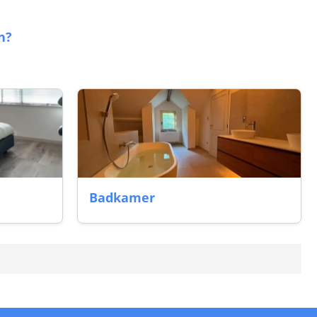
n?
Badkamer