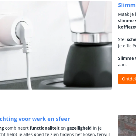
Slimm
Maak je 
slimme 
koffieze
Stel
sch
je effic
Slimme 
aan.
Ontdek
chting voor werk en sfeer
ng
combineert
functionaliteit
en
gezelligheid
in je
ht helpt je alles goed te zien tijdens het koken, terwijl