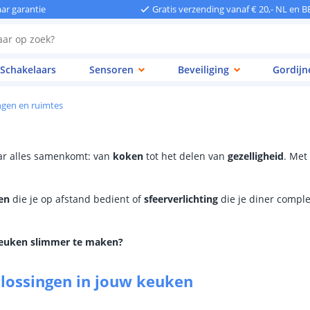
aar garantie
Gratis verzending vanaf € 20,- NL en B
Schakelaars
Sensoren
Beveiliging
Gordijn
ngen en ruimtes
ar alles samenkomt: van
koken
tot het delen van
gezelligheid
. Met
en
die je op afstand bedient of
sfeerverlichting
die je diner compl
keuken slimmer te maken?
lossingen in jouw keuken