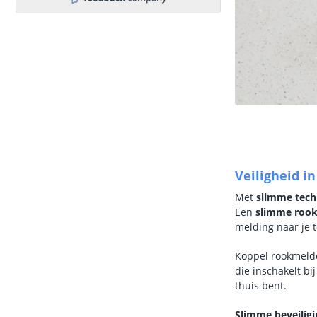
Veiligheid i
Met
slimme tech
Een
slimme roo
melding naar je t
Koppel rookmeld
die inschakelt bij
thuis bent.
Slimme beveilig