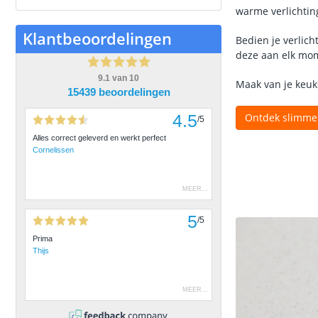
warme verlichting
Klantbeoordelingen
Bedien je verlic
deze aan elk mo
9.1
van
10
Maak van je keuke
15439 beoordelingen
4.5
Ontdek slimme 
/
5
Alles correct geleverd en werkt perfect
Cornelissen
MEER
...
5
/
5
Prima
Thijs
MEER
...