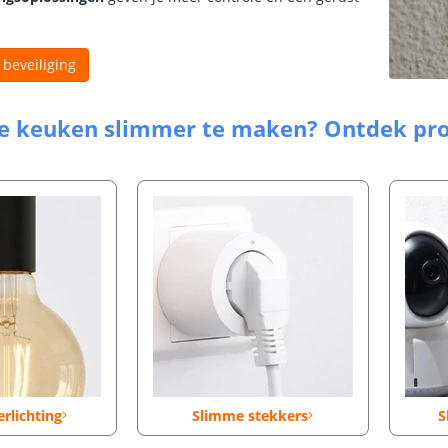
beveiliging
je keuken slimmer te maken? Ontdek pro
rlichting
Slimme stekkers
S