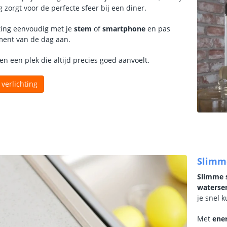
 zorgt voor de perfecte sfeer bij een diner.
hting eenvoudig met je
stem
of
smartphone
en pas
ment van de dag aan.
n een plek die altijd precies goed aanvoelt.
verlichting
Slimme
Slimme 
waterse
je snel 
Met
ene