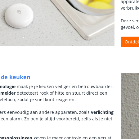
apparate
verbruik
Deze sen
gevoel, 
Ontdek
n de keuken
nologie
maak je je keuken veiliger en betrouwbaarder.
kmelder
detecteert rook of hitte en stuurt direct een
elefoon, zodat je snel kunt reageren.
ers eenvoudig aan andere apparaten, zoals
verlichting
 een alarm. Zo ben je altijd voorbereid, zelfs als je niet
ingsoplossingen
geven je meer controle en een gerust