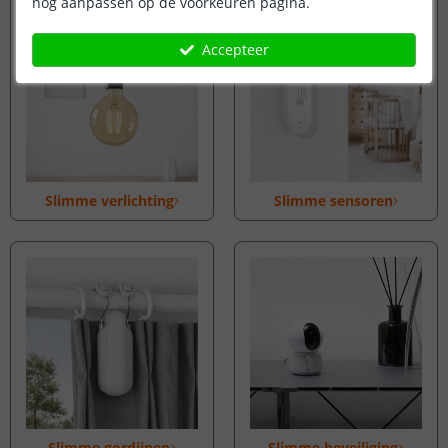
nog aanpassen op de voorkeuren pagina.
Accepteer
Slimme verlichting
Slimme sensoren
Slimme gordijnen
Slimme beveiliging