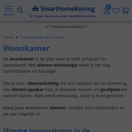
Gratis verzending vanaf € 20,- NL en BE
Menu
Al
13
jaar koning in prijs, kwaliteit & service
Klantbeoordeling 9.1
Voor 23:45 uur besteld,
morgen in huis
Home
Toepassingen en ruimtes
Woonkamer
De
woonkamer
is de plek waar je leeft, ontspant en
samenkomt. Met
slimme technologie
maak je het nog
comfortabeler en handiger.
Stel je voor:
sfeerverlichting
die zich aanpast aan je stemming,
een
slimme speaker
voor je favoriete muziek, en
gordijnen
die
vanzelf sluiten. Alles werkt eenvoudig, zodat jij kunt genieten.
Maak jouw woonkamer
slimmer
. Ontdek onze oplossingen en
zie wat mogelijk is!
Slimme toepassingen in de