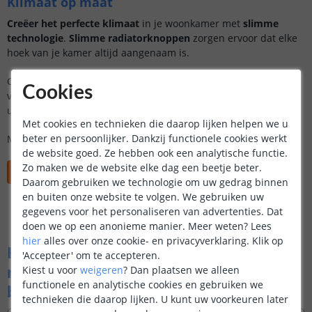
Klimaat op maat
Creëer het perfecte klimaat
in je woonkamer met
slimme
technologie
.
Slimme radiatorknoppen
zorgen ervoor dat elke
hoek van je kamer altijd aangenaam is.
Combineer dit met
temperatuursensoren
die automatisch de
Cookies
verwarming aanpassen aan jouw voorkeuren. Zo geniet je van
ultiem
comfort
én
energiebesparing
.
Met cookies en technieken die daarop lijken helpen we u
beter en persoonlijker. Dankzij functionele cookies werkt
Maak je woonkamer
comfortabeler
dan ooit.
de website goed. Ze hebben ook een analytische functie.
Zo maken we de website elke dag een beetje beter.
Ontdek alle klimaatoplossingen
Daarom gebruiken we technologie om uw gedrag binnen
en buiten onze website te volgen. We gebruiken uw
gegevens voor het personaliseren van advertenties. Dat
doen we op een anonieme manier.
Meer weten?
Lees
hier
alles over onze cookie- en privacyverklaring. Klik op
Klaar om je woonkamer slimmer te
'Accepteer' om te accepteren.
maken? Ontdek producten die perfect
Kiest u voor
weigeren
?
Dan plaatsen we alleen
functionele en analytische cookies en gebruiken we
bij jouw wensen passen.
technieken die daarop lijken. U kunt uw voorkeuren later